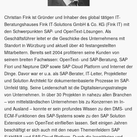
Christian Fink ist Gründer und Inhaber des global tätigen IT-
Beratungshauses Fink IT-Solutions GmbH & Co. KG (Fink IT) mit
den Schwerpunkten SAP- und OpenText-Lösungen. Als
Geschäftsführer leitet er die Geschicke des Unternehmens mit
Standort in Würzburg und aktuell über 40 festangestellten
Mitarbeitern. Bereits seit 2004 profitieren seine Kunden von
seinem breiten Fachwissen: OpenText- und SAP-Beratung, SAP
Fiori und Neptune DXP sowie SAP Cloud Platform und Internet der
Dinge. Davor war er u.a. als SAP-Berater, IT-Leiter, Projektleiter
und Solution Architekt für dokumentenbasierte Prozesse im SAP-
Umfeld tätig. Seine Leidenschaft ist die Digitalisierungsstrategie
von Unternehmen. In über 30 Projekten in nahezu allen Branchen
– von mittelständischen Unternehmen bis zu Konzernen im In-
und Ausland – konnte er sein profundes Wissen zu den DMS- und
ECM-Funktionen des SAP-Systems sowie zu den SAP Solution
Extensions von OpenText einfließen lassen. Seit einigen Jahren
beschäftigt er sich auch mit den neuen Themenfeldern SAP
S/4HANA und SAP Cloud Platform. Durch die langjährige und