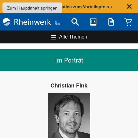
Sommer-Aktion: Bundles zum Vorteilspreis >
Zum Hauptinhalt springen
Bibliothek
Merkliste
Waren
Suche
Alle Themen
Im Porträt
Christian Fink