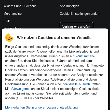
Widerruf und Rückgabe
Abo kündigen
Merchandise
Cookie-Einstellungen ändern
AGB
Vertrag widerrufen
Datenschutz
Wir nutzen Cookies auf unserer Website
Einige Cookies sind notwendig, damit unser Webshop funktioniert
(z.B. der Warenkorb). Andere helfen uns, Ihr Einkaufserlebnis und
Kontakt
unser Angebot zu verbessern. Durch Klicken auf »
«
Zustimmen
Newsletter
Produktfeedback
erklären Sie, dass Sie mindestens 16 Jahre alt sind und damit
einverstanden sind, dass der Rheinwerk Verlag und auch Drittanbieter
Für Unternehmen
Foreign Rights
Cookies setzen und personenbezogene Daten zu Ihrer Nutzung
Presseservice
Ein Buch schreiben
unserer Webseite verarbeiten - unter anderem zur Analyse sowie zur
Personalisierung von Werbung (Ads-Personalisierung) und deren
Dozentenservice
Erfolgsmessung. Sie können auch eine
treffen.
individuelle Auswahl
Mit »
« lehnen Sie alle nicht notwendigen Cookies direkt
Verweigern
ab. Ihre Einwilligung können Sie jederzeit widerrufen, prüfen und
ändern (z.B. im Fuß der Website).
Mehr erfahren Sie in unserer Datenschutzerklärung
.
Kundenservice