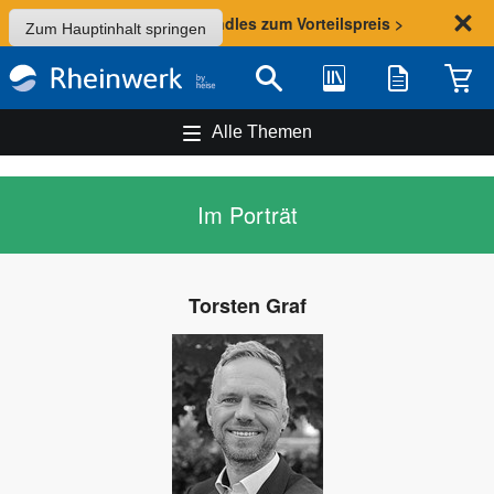
Sommer-Aktion: Bundles zum Vorteilspreis >
Zum Hauptinhalt springen
Bibliothek
Merkliste
Waren
Suche
Alle Themen
Im Porträt
Torsten Graf