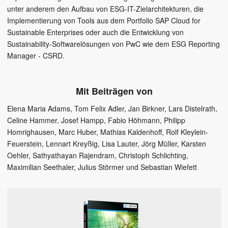
unter anderem den Aufbau von ESG-IT-Zielarchitekturen, die
Implementierung von Tools aus dem Portfolio SAP Cloud for
Sustainable Enterprises oder auch die Entwicklung von
Sustainability-Softwarelösungen von PwC wie dem ESG Reporting
Manager - CSRD.
Mit Beiträgen von
Elena Maria Adams
,
Tom Felix Adler
,
Jan Birkner
,
Lars Distelrath
,
Celine Hammer
,
Josef Hampp
,
Fabio Höhmann
,
Philipp
Homrighausen
,
Marc Huber
,
Mathias Kaldenhoff
,
Rolf Kleylein-
Feuerstein
,
Lennart Kreyßig
,
Lisa Lauter
,
Jörg Müller
,
Karsten
Oehler
,
Sathyathayan Rajendram
,
Christoph Schlichting
,
Maximilian Seethaler
,
Julius Störmer
und
Sebastian Wiefett