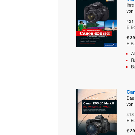
Ihre
von 
431
E-Bo
€ 39
E-B
A
Ra
B
Can
Das
von 
413
E-Bo
€ 39