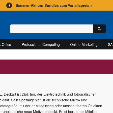
Sommer-Aktion: Bundles zum Vorteilspreis >
 Office
Professional Computing
Online-Marketing
SA
E. Deckart ist Dipl.-Ing. der Elektrotechnik und fotografischer
didakt. Sein Spezialgebiet ist die technische Mikro- und
ofotografie
, mit der er alltäglichen oder unscheinbaren Objekten
er unglaubliche neue Motive entlockt. Er ist berufenes Mitglied