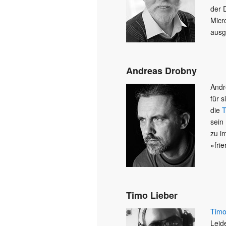
der 
Micr
ausg
Andreas Drobny
Andre
für 
die
T
sein 
zu i
»frie
Timo Lieber
Timo
Leide