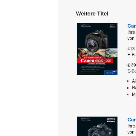
Weitere Titel
Can
Ihre
von 
413
E-Bo
€ 39
E-B
A
Ra
Mi
Can
Ihre
von 