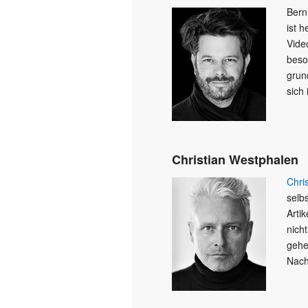
Bern
ist 
Vide
beso
grun
sich 
Christian Westphalen
Chri
selb
Arti
nicht
gehe
Nach