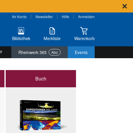
Ihr Konto
Newsletter
Hilfe
Anmelden
Bibliothek
Merkliste
Warenkorb
P
Rheinwerk 365
Events
Abo
Buch