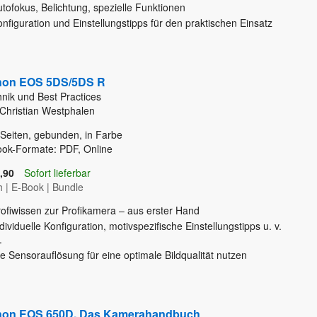
tofokus, Belichtung, spezielle Funktionen
nfiguration und Einstellungstipps für den praktischen Einsatz
on EOS 5DS/5DS R
nik und Best Practices
Christian Westphalen
Seiten, gebunden, in Farbe
ok-Formate: PDF, Online
,90
Sofort lieferbar
h
|
E-Book
|
Bundle
rofiwissen zur Profikamera – aus erster Hand
dividuelle Konfiguration, motivspezifische Einstellungstipps u. v.
.
e Sensorauflösung für eine optimale Bildqualität nutzen
on EOS 650D. Das Kamerahandbuch