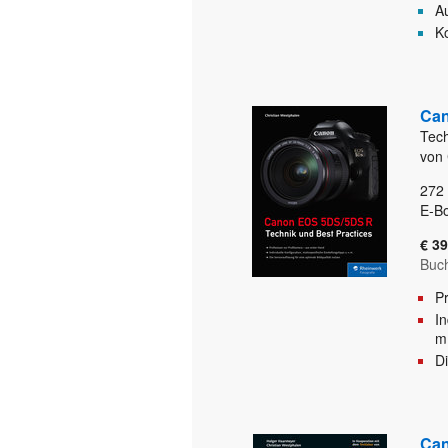
Au
Ko
Can
Tech
von 
272
E-Bo
€ 39
Buc
P
In
m
Di
Can