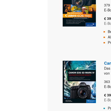
379
E-Bo
€ 39
E-B
B
A
Pr
Can
Das
von 
363
E-Bo
€ 39
E-B
P