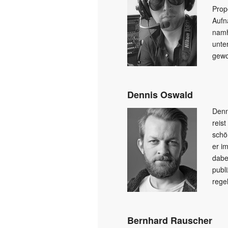
Prop
Aufn
namh
unte
gew
Dennis Oswald
Denn
reis
schö
er i
dabe
publ
rege
Bernhard Rauscher