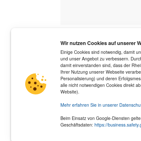
Über uns
Wir nutzen Cookies auf unserer W
Der Verlag
Einige Cookies sind notwendig, damit un
und unser Angebot zu verbessern. Durch
Das Team
damit einverstanden sind, dass der Rhe
Unsere Autorinnen und Autoren
Ihrer Nutzung unserer Webseite verarbe
Jobs
Personalisierung) und deren Erfolgsme
Barrierefreiheit
alle nicht notwendigen Cookies direkt ab
Nachhaltigkeit
Website).
Impressum
Hinweis­geber­schutz­gesetz
Mehr erfahren Sie in unserer Datenschu
Beim Einsatz von Google-Diensten gelt
Geschäftsdaten:
https://business.safety.
© 2026
Rheinwerk Verlag GmbH