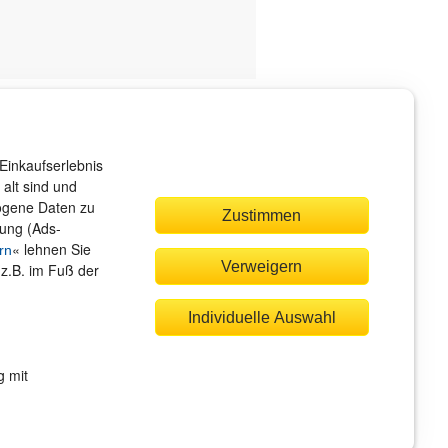
ndenservice
r sind gerne für Sie da!
Einkaufserlebnis
rvice@rheinwerk-verlag.de
alt sind und
zogene Daten zu
Zustimmen
bung (Ads-
« lehnen Sie
rn
Verweigern
(z.B. im Fuß der
quem zahlen
Individuelle Auswahl
g mit
Rechnung
Bankeinzug