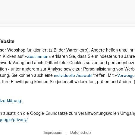
Kontakt
Rund ums Einkaufen
Ku
ebsite
Wi
Newsletter
Versand und Zahlung
ser Webshop funktioniert (z.B. der Warenkorb). Andere helfen uns, Ihr 
se
 Klicken auf »
« erklären Sie, dass Sie mindestens 16 Jahre 
Für Unternehmen
Widerruf und Rückgabe
Zustimmen
inwerk Verlag und auch Drittanbieter Cookies setzen und personenbe
Presseservice
Merchandise
iten - unter anderem zur Analyse sowie zur Personalisierung von Wer
Dozentenservice
AGB
ssung. Sie können auch eine
treffen. Mit »
individuelle Auswahl
Verweige
Produktfeedback
Datenschutz
. Ihre Einwilligung können Sie jederzeit widerrufen, prüfen und ändern 
Foreign Rights
Hilfe
Be
Ein Buch schreiben
Abo kündigen
tzerklärung
.
Cookie-Einstellungen ändern
en zusätzlich die Google-Grundsätze zum verantwortungsvollen Umgan
Vertrag widerrufen
google/privacy/
Impressum
|
Datenschutz