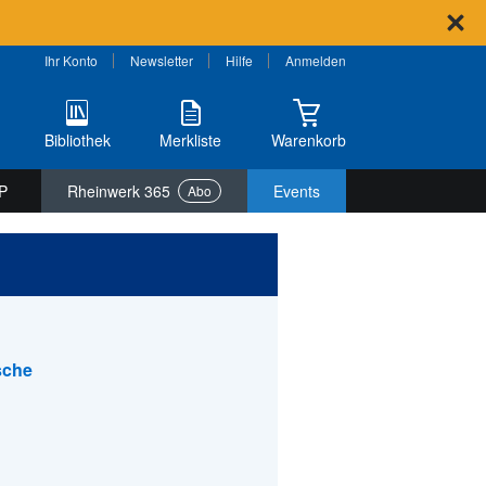
Ihr Konto
Newsletter
Hilfe
Anmelden
Bibliothek
Merkliste
Warenkorb
P
Rheinwerk 365
Events
Abo
sche