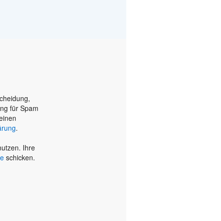
scheidung,
ung für Spam
einen
ärung
.
utzen. Ihre
de
schicken.