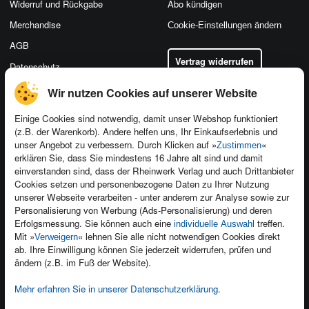
Widerruf und Rückgabe
Abo kündigen
Merchandise
Cookie-Einstellungen ändern
AGB
Vertrag widerrufen
Datenschutz
Wir nutzen Cookies auf unserer Website
Einige Cookies sind notwendig, damit unser Webshop funktioniert
(z.B. der Warenkorb). Andere helfen uns, Ihr Einkaufserlebnis und
Kontakt
unser Angebot zu verbessern. Durch Klicken auf »
«
Zustimmen
Newsletter
Produktfeedback
erklären Sie, dass Sie mindestens 16 Jahre alt sind und damit
einverstanden sind, dass der Rheinwerk Verlag und auch Drittanbieter
Für Unternehmen
Foreign Rights
Cookies setzen und personenbezogene Daten zu Ihrer Nutzung
Presseservice
Ein Buch schreiben
unserer Webseite verarbeiten - unter anderem zur Analyse sowie zur
Personalisierung von Werbung (Ads-Personalisierung) und deren
Dozentenservice
Erfolgsmessung. Sie können auch eine
treffen.
individuelle Auswahl
Mit »
« lehnen Sie alle nicht notwendigen Cookies direkt
Verweigern
ab. Ihre Einwilligung können Sie jederzeit widerrufen, prüfen und
ändern (z.B. im Fuß der Website).
Mehr erfahren Sie in unserer Datenschutzerklärung
.
Kundenservice