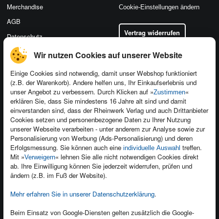
Merchandise
Cookie-Einstellungen ändern
AGB
Vertrag widerrufen
Datenschutz
Wir nutzen Cookies auf unserer Website
Einige Cookies sind notwendig, damit unser Webshop funktioniert
(z.B. der Warenkorb). Andere helfen uns, Ihr Einkaufserlebnis und
Kontakt
unser Angebot zu verbessern. Durch Klicken auf »
«
Zustimmen
Newsletter
Produktfeedback
erklären Sie, dass Sie mindestens 16 Jahre alt sind und damit
einverstanden sind, dass der Rheinwerk Verlag und auch Drittanbieter
Für Unternehmen
Foreign Rights
Cookies setzen und personenbezogene Daten zu Ihrer Nutzung
Presseservice
Ein Buch schreiben
unserer Webseite verarbeiten - unter anderem zur Analyse sowie zur
Personalisierung von Werbung (Ads-Personalisierung) und deren
Dozentenservice
Erfolgsmessung. Sie können auch eine
treffen.
individuelle Auswahl
Mit »
« lehnen Sie alle nicht notwendigen Cookies direkt
Verweigern
ab. Ihre Einwilligung können Sie jederzeit widerrufen, prüfen und
ändern (z.B. im Fuß der Website).
Mehr erfahren Sie in unserer Datenschutzerklärung
.
Kundenservice
Wir sind gerne für Sie da!
Beim Einsatz von Google-Diensten gelten zusätzlich die Google-