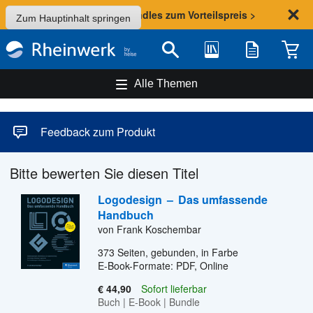
Sommer-Aktion: Bundles zum Vorteilspreis >
Zum Hauptinhalt springen
Bibliothek
Merkliste
Waren
Suche
Alle Themen
Feedback zum Produkt
Bitte bewerten Sie diesen Titel
Logodesign
–
Das umfassende
Handbuch
von Frank Koschembar
373
Seiten, gebunden, in Farbe
E-Book-Formate: PDF, Online
€ 44,90
Sofort lieferbar
Buch
|
E-Book
|
Bundle