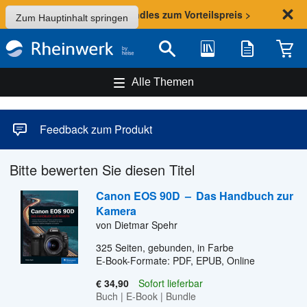
Sommer-Aktion: Bundles zum Vorteilspreis >
Zum Hauptinhalt springen
Bibliothek
Merkliste
Waren
Suche
Alle Themen
Feedback zum Produkt
Bitte bewerten Sie diesen Titel
Canon EOS 90D
–
Das Handbuch zur
Kamera
von Dietmar Spehr
325
Seiten, gebunden, in Farbe
E-Book-Formate: PDF, EPUB, Online
€ 34,90
Sofort lieferbar
Buch
|
E-Book
|
Bundle