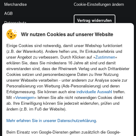
Merchandise
Cookie-Einstellungen ändern
AGB
Vertrag widerrufen
Datenschutz
Wir nutzen Cookies auf unserer Website
Einige Cookies sind notwendig, damit unser Webshop funktioniert
(z.B. der Warenkorb). Andere helfen uns, Ihr Einkaufserlebnis und
Kontakt
unser Angebot zu verbessern. Durch Klicken auf »
«
Zustimmen
Newsletter
Produktfeedback
erklären Sie, dass Sie mindestens 16 Jahre alt sind und damit
einverstanden sind, dass der Rheinwerk Verlag und auch Drittanbieter
Für Unternehmen
Foreign Rights
Cookies setzen und personenbezogene Daten zu Ihrer Nutzung
Presseservice
Ein Buch schreiben
unserer Webseite verarbeiten - unter anderem zur Analyse sowie zur
Personalisierung von Werbung (Ads-Personalisierung) und deren
Dozentenservice
Erfolgsmessung. Sie können auch eine
treffen.
individuelle Auswahl
Mit »
« lehnen Sie alle nicht notwendigen Cookies direkt
Verweigern
ab. Ihre Einwilligung können Sie jederzeit widerrufen, prüfen und
ändern (z.B. im Fuß der Website).
Mehr erfahren Sie in unserer Datenschutzerklärung
.
Kundenservice
Wir sind gerne für Sie da!
Beim Einsatz von Google-Diensten gelten zusätzlich die Google-