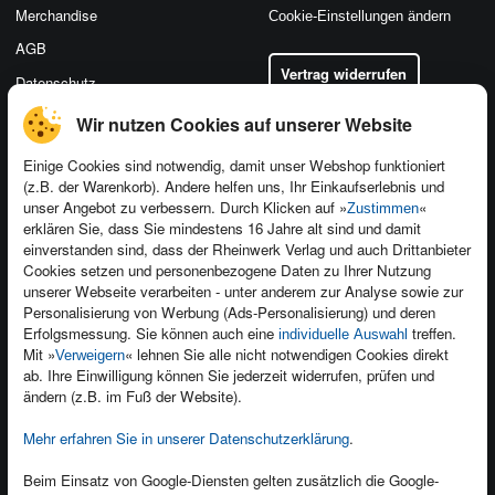
Merchandise
Cookie-Einstellungen ändern
AGB
Vertrag widerrufen
Datenschutz
Wir nutzen Cookies auf unserer Website
Einige Cookies sind notwendig, damit unser Webshop funktioniert
(z.B. der Warenkorb). Andere helfen uns, Ihr Einkaufserlebnis und
Kontakt
unser Angebot zu verbessern. Durch Klicken auf »
«
Zustimmen
Newsletter
Produktfeedback
erklären Sie, dass Sie mindestens 16 Jahre alt sind und damit
einverstanden sind, dass der Rheinwerk Verlag und auch Drittanbieter
Für Unternehmen
Foreign Rights
Cookies setzen und personenbezogene Daten zu Ihrer Nutzung
Presseservice
Ein Buch schreiben
unserer Webseite verarbeiten - unter anderem zur Analyse sowie zur
Personalisierung von Werbung (Ads-Personalisierung) und deren
Dozentenservice
Erfolgsmessung. Sie können auch eine
treffen.
individuelle Auswahl
Mit »
« lehnen Sie alle nicht notwendigen Cookies direkt
Verweigern
ab. Ihre Einwilligung können Sie jederzeit widerrufen, prüfen und
ändern (z.B. im Fuß der Website).
Mehr erfahren Sie in unserer Datenschutzerklärung
.
Kundenservice
Wir sind gerne für Sie da!
Beim Einsatz von Google-Diensten gelten zusätzlich die Google-