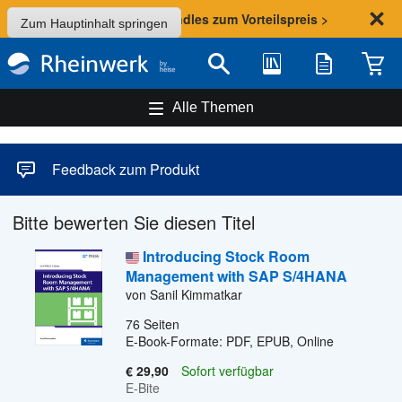
Sommer-Aktion: Bundles zum Vorteilspreis >
Zum Hauptinhalt springen
Bibliothek
Merkliste
Waren
Suche
Alle Themen
Feedback zum Produkt
Bitte bewerten Sie diesen Titel
Introducing Stock Room
Management with SAP S/4HANA
von Sanil Kimmatkar
76
Seiten
E-Book-Formate: PDF, EPUB, Online
€ 29,90
Sofort verfügbar
E-Bite