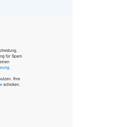
scheidung,
ung für Spam
einen
ärung
.
utzen. Ihre
de
schicken.