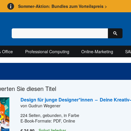
Sommer-Aktion: Bundles zum Vorteilspreis >
 Office
Professional Computing
Online-Marketing
SA
werten Sie diesen Titel
Design für junge Designer*innen
–
Deine Kreativ
von Gudrun Wegener
224
Seiten, gebunden, in Farbe
E-Book-Formate: PDF, Online
€ 24,90
Sofort lieferbar