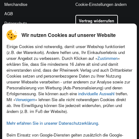
Merchandise
Cookie-Einstellungen ändern
AGB
Vertrag widerrufen
Datenschutz
Wir nutzen Cookies auf unserer Website
Einige Cookies sind notwendig, damit unser Webshop funktioniert
(z.B. der Warenkorb). Andere helfen uns, Ihr Einkaufserlebnis und
Kontakt
unser Angebot zu verbessern. Durch Klicken auf »
«
Zustimmen
Newsletter
Produktfeedback
erklären Sie, dass Sie mindestens 16 Jahre alt sind und damit
einverstanden sind, dass der Rheinwerk Verlag und auch Drittanbieter
Für Unternehmen
Foreign Rights
Cookies setzen und personenbezogene Daten zu Ihrer Nutzung
Presseservice
Ein Buch schreiben
unserer Webseite verarbeiten - unter anderem zur Analyse sowie zur
Personalisierung von Werbung (Ads-Personalisierung) und deren
Dozentenservice
Erfolgsmessung. Sie können auch eine
treffen.
individuelle Auswahl
Mit »
« lehnen Sie alle nicht notwendigen Cookies direkt
Verweigern
ab. Ihre Einwilligung können Sie jederzeit widerrufen, prüfen und
ändern (z.B. im Fuß der Website).
Mehr erfahren Sie in unserer Datenschutzerklärung
.
Kundenservice
Wir sind gerne für Sie da!
Beim Einsatz von Google-Diensten gelten zusätzlich die Google-