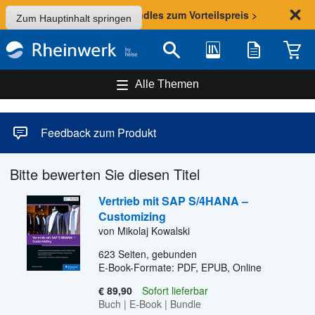
Sommer-Aktion: Bundles zum Vorteilspreis >
Zum Hauptinhalt springen
Bibliothek
Merkliste
Waren
Suche
Alle Themen
Feedback zum Produkt
Bitte bewerten Sie diesen Titel
Vertrieb mit SAP S/4HANA –
Customizing
von Mikolaj Kowalski
623
Seiten, gebunden
E-Book-Formate: PDF, EPUB, Online
€ 89,90
Sofort lieferbar
Buch
|
E-Book
|
Bundle