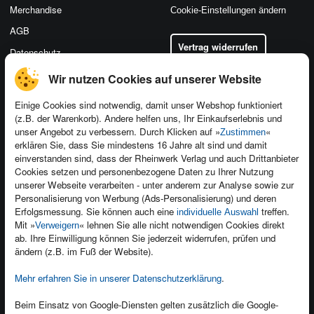
Merchandise
Cookie-Einstellungen ändern
AGB
Vertrag widerrufen
Datenschutz
Wir nutzen Cookies auf unserer Website
Einige Cookies sind notwendig, damit unser Webshop funktioniert
(z.B. der Warenkorb). Andere helfen uns, Ihr Einkaufserlebnis und
Kontakt
unser Angebot zu verbessern. Durch Klicken auf »
«
Zustimmen
Newsletter
Produktfeedback
erklären Sie, dass Sie mindestens 16 Jahre alt sind und damit
einverstanden sind, dass der Rheinwerk Verlag und auch Drittanbieter
Für Unternehmen
Foreign Rights
Cookies setzen und personenbezogene Daten zu Ihrer Nutzung
Presseservice
Ein Buch schreiben
unserer Webseite verarbeiten - unter anderem zur Analyse sowie zur
Personalisierung von Werbung (Ads-Personalisierung) und deren
Dozentenservice
Erfolgsmessung. Sie können auch eine
treffen.
individuelle Auswahl
Mit »
« lehnen Sie alle nicht notwendigen Cookies direkt
Verweigern
ab. Ihre Einwilligung können Sie jederzeit widerrufen, prüfen und
ändern (z.B. im Fuß der Website).
Mehr erfahren Sie in unserer Datenschutzerklärung
.
Kundenservice
Wir sind gerne für Sie da!
Beim Einsatz von Google-Diensten gelten zusätzlich die Google-