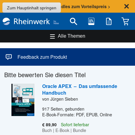
Sommer-Aktion: Bundles zum Vorteilspreis >
Zum Hauptinhalt springen
Bibliothek
Merkliste
Waren
Suche
Alle Themen
Feedback zum Produkt
Bitte bewerten Sie diesen Titel
Oracle APEX
–
Das umfassende
Handbuch
von Jürgen Sieben
917
Seiten, gebunden
E-Book-Formate: PDF, EPUB, Online
€ 89,90
Sofort lieferbar
Buch
|
E-Book
|
Bundle