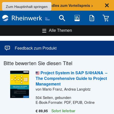
Sommer-Aktion: Bundles zum Vorteilspreis >
Zum Hauptinhalt springen
Bibliothek
Merkliste
Waren
Suche
Alle Themen
Feedback zum Produkt
Bitte bewerten Sie diesen Titel
Project System in SAP S/4HANA
–
The Comprehensive Guide to Project
Management
von Mario Franz, Andrea Langlotz
504
Seiten, gebunden
E-Book-Formate: PDF, EPUB, Online
€ 89,95
Sofort lieferbar