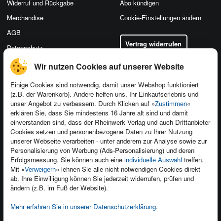
Widerruf und Rückgabe
Abo kündigen
Merchandise
Cookie-Einstellungen ändern
AGB
Vertrag widerrufen
Datenschutz
Wir nutzen Cookies auf unserer Website
Einige Cookies sind notwendig, damit unser Webshop funktioniert
(z.B. der Warenkorb). Andere helfen uns, Ihr Einkaufserlebnis und
Kontakt
unser Angebot zu verbessern. Durch Klicken auf »
«
Zustimmen
Newsletter
Produktfeedback
erklären Sie, dass Sie mindestens 16 Jahre alt sind und damit
einverstanden sind, dass der Rheinwerk Verlag und auch Drittanbieter
Für Unternehmen
Foreign Rights
Cookies setzen und personenbezogene Daten zu Ihrer Nutzung
Presseservice
Ein Buch schreiben
unserer Webseite verarbeiten - unter anderem zur Analyse sowie zur
Personalisierung von Werbung (Ads-Personalisierung) und deren
Dozentenservice
Erfolgsmessung. Sie können auch eine
treffen.
individuelle Auswahl
Mit »
« lehnen Sie alle nicht notwendigen Cookies direkt
Verweigern
ab. Ihre Einwilligung können Sie jederzeit widerrufen, prüfen und
ändern (z.B. im Fuß der Website).
Mehr erfahren Sie in unserer Datenschutzerklärung
.
Kundenservice