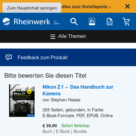
Sommer-Aktion: Bundles zum Vorteilspreis >
Zum Hauptinhalt springen
Bibliothek
Merkliste
Waren
Suche
Alle Themen
Feedback zum Produkt
Bitte bewerten Sie diesen Titel
Nikon Z f
–
Das Handbuch zur
Kamera
von Stephan Haase
355
Seiten, gebunden, in Farbe
E-Book-Formate: PDF, EPUB, Online
€ 39,90
Sofort lieferbar
Buch
|
E-Book
|
Bundle