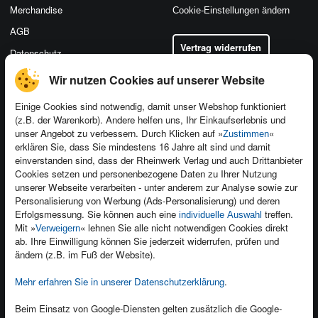
Merchandise
Cookie-Einstellungen ändern
AGB
Vertrag widerrufen
Datenschutz
Wir nutzen Cookies auf unserer Website
Einige Cookies sind notwendig, damit unser Webshop funktioniert
(z.B. der Warenkorb). Andere helfen uns, Ihr Einkaufserlebnis und
Kontakt
unser Angebot zu verbessern. Durch Klicken auf »
«
Zustimmen
Newsletter
Produktfeedback
erklären Sie, dass Sie mindestens 16 Jahre alt sind und damit
einverstanden sind, dass der Rheinwerk Verlag und auch Drittanbieter
Für Unternehmen
Foreign Rights
Cookies setzen und personenbezogene Daten zu Ihrer Nutzung
Presseservice
Ein Buch schreiben
unserer Webseite verarbeiten - unter anderem zur Analyse sowie zur
Personalisierung von Werbung (Ads-Personalisierung) und deren
Dozentenservice
Erfolgsmessung. Sie können auch eine
treffen.
individuelle Auswahl
Mit »
« lehnen Sie alle nicht notwendigen Cookies direkt
Verweigern
ab. Ihre Einwilligung können Sie jederzeit widerrufen, prüfen und
ändern (z.B. im Fuß der Website).
Mehr erfahren Sie in unserer Datenschutzerklärung
.
Kundenservice
Wir sind gerne für Sie da!
Beim Einsatz von Google-Diensten gelten zusätzlich die Google-