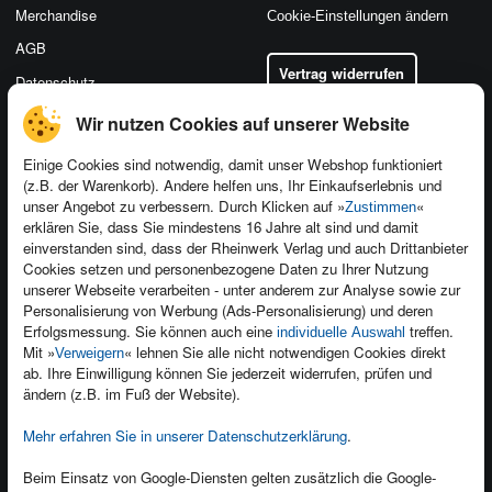
Merchandise
Cookie-Einstellungen ändern
AGB
Vertrag widerrufen
Datenschutz
Wir nutzen Cookies auf unserer Website
Einige Cookies sind notwendig, damit unser Webshop funktioniert
(z.B. der Warenkorb). Andere helfen uns, Ihr Einkaufserlebnis und
Kontakt
unser Angebot zu verbessern. Durch Klicken auf »
«
Zustimmen
Newsletter
Produktfeedback
erklären Sie, dass Sie mindestens 16 Jahre alt sind und damit
einverstanden sind, dass der Rheinwerk Verlag und auch Drittanbieter
Für Unternehmen
Foreign Rights
Cookies setzen und personenbezogene Daten zu Ihrer Nutzung
Presseservice
Ein Buch schreiben
unserer Webseite verarbeiten - unter anderem zur Analyse sowie zur
Personalisierung von Werbung (Ads-Personalisierung) und deren
Dozentenservice
Erfolgsmessung. Sie können auch eine
treffen.
individuelle Auswahl
Mit »
« lehnen Sie alle nicht notwendigen Cookies direkt
Verweigern
ab. Ihre Einwilligung können Sie jederzeit widerrufen, prüfen und
ändern (z.B. im Fuß der Website).
Mehr erfahren Sie in unserer Datenschutzerklärung
.
Kundenservice
Wir sind gerne für Sie da!
Beim Einsatz von Google-Diensten gelten zusätzlich die Google-