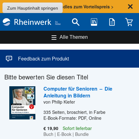
Sommer-Aktion: Bundles zum Vorteilspreis >
Zum Hauptinhalt springen
Bibliothek
Merkliste
Waren
Suche
Alle Themen
Feedback zum Produkt
Bitte bewerten Sie diesen Titel
Computer für Senioren
–
Die
Anleitung in Bildern
von Philip Kiefer
335
Seiten, broschiert, in Farbe
E-Book-Formate: PDF, Online
€ 19,90
Sofort lieferbar
Buch
|
E-Book
|
Bundle