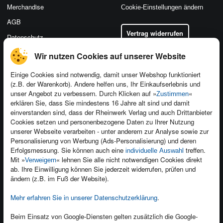
Merchandise
Cookie-Einstellungen ändern
AGB
Vertrag widerrufen
Datenschutz
Wir nutzen Cookies auf unserer Website
Einige Cookies sind notwendig, damit unser Webshop funktioniert
(z.B. der Warenkorb). Andere helfen uns, Ihr Einkaufserlebnis und
Kontakt
unser Angebot zu verbessern. Durch Klicken auf »
«
Zustimmen
Newsletter
Produktfeedback
erklären Sie, dass Sie mindestens 16 Jahre alt sind und damit
einverstanden sind, dass der Rheinwerk Verlag und auch Drittanbieter
Für Unternehmen
Foreign Rights
Cookies setzen und personenbezogene Daten zu Ihrer Nutzung
Presseservice
Ein Buch schreiben
unserer Webseite verarbeiten - unter anderem zur Analyse sowie zur
Personalisierung von Werbung (Ads-Personalisierung) und deren
Dozentenservice
Erfolgsmessung. Sie können auch eine
treffen.
individuelle Auswahl
Mit »
« lehnen Sie alle nicht notwendigen Cookies direkt
Verweigern
ab. Ihre Einwilligung können Sie jederzeit widerrufen, prüfen und
ändern (z.B. im Fuß der Website).
Mehr erfahren Sie in unserer Datenschutzerklärung
.
Kundenservice
Wir sind gerne für Sie da!
Beim Einsatz von Google-Diensten gelten zusätzlich die Google-