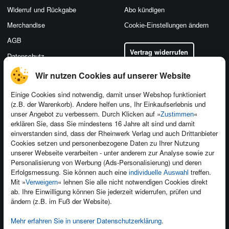
Widerruf und Rückgabe
Abo kündigen
Merchandise
Cookie-Einstellungen ändern
AGB
Vertrag widerrufen
Datenschutz
Wir nutzen Cookies auf unserer Website
Einige Cookies sind notwendig, damit unser Webshop funktioniert
(z.B. der Warenkorb). Andere helfen uns, Ihr Einkaufserlebnis und
Kontakt
unser Angebot zu verbessern. Durch Klicken auf »
«
Zustimmen
Newsletter
Produktfeedback
erklären Sie, dass Sie mindestens 16 Jahre alt sind und damit
einverstanden sind, dass der Rheinwerk Verlag und auch Drittanbieter
Für Unternehmen
Foreign Rights
Cookies setzen und personenbezogene Daten zu Ihrer Nutzung
Presseservice
Ein Buch schreiben
unserer Webseite verarbeiten - unter anderem zur Analyse sowie zur
Personalisierung von Werbung (Ads-Personalisierung) und deren
Dozentenservice
Erfolgsmessung. Sie können auch eine
treffen.
individuelle Auswahl
Mit »
« lehnen Sie alle nicht notwendigen Cookies direkt
Verweigern
ab. Ihre Einwilligung können Sie jederzeit widerrufen, prüfen und
ändern (z.B. im Fuß der Website).
Mehr erfahren Sie in unserer Datenschutzerklärung
.
Kundenservice