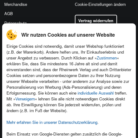
Merchandise
Cookie-Einstellungen ändern
AGB
Vertrag widerrufen
Datenschutz
Wir nutzen Cookies auf unserer Website
Einige Cookies sind notwendig, damit unser Webshop funktioniert
(z.B. der Warenkorb). Andere helfen uns, Ihr Einkaufserlebnis und
Kontakt
unser Angebot zu verbessern. Durch Klicken auf »
«
Zustimmen
Newsletter
Produktfeedback
erklären Sie, dass Sie mindestens 16 Jahre alt sind und damit
einverstanden sind, dass der Rheinwerk Verlag und auch Drittanbieter
Für Unternehmen
Foreign Rights
Cookies setzen und personenbezogene Daten zu Ihrer Nutzung
Presseservice
Ein Buch schreiben
unserer Webseite verarbeiten - unter anderem zur Analyse sowie zur
Personalisierung von Werbung (Ads-Personalisierung) und deren
Dozentenservice
Erfolgsmessung. Sie können auch eine
treffen.
individuelle Auswahl
Mit »
« lehnen Sie alle nicht notwendigen Cookies direkt
Verweigern
ab. Ihre Einwilligung können Sie jederzeit widerrufen, prüfen und
ändern (z.B. im Fuß der Website).
Mehr erfahren Sie in unserer Datenschutzerklärung
.
Kundenservice
Wir sind gerne für Sie da!
Beim Einsatz von Google-Diensten gelten zusätzlich die Google-