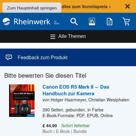
Sommer-Aktion: Bundles zum Vorteilspreis >
Zum Hauptinhalt springen
Bibliothek
Merkliste
Waren
Suche
Alle Themen
Feedback zum Produkt
Bitte bewerten Sie diesen Titel
Canon EOS R5 Mark II
–
Das
Handbuch zur Kamera
von Holger Haarmeyer, Christian Westphalen
390
Seiten, gebunden, in Farbe
E-Book-Formate: PDF, EPUB, Online
€ 44,90
Sofort lieferbar
Buch
|
E-Book
|
Bundle