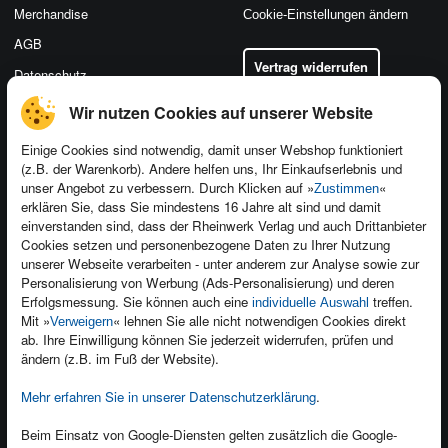
Merchandise
Cookie-Einstellungen ändern
AGB
Vertrag widerrufen
Datenschutz
Wir nutzen Cookies auf unserer Website
Einige Cookies sind notwendig, damit unser Webshop funktioniert
(z.B. der Warenkorb). Andere helfen uns, Ihr Einkaufserlebnis und
Kontakt
unser Angebot zu verbessern. Durch Klicken auf »
«
Zustimmen
Newsletter
Produktfeedback
erklären Sie, dass Sie mindestens 16 Jahre alt sind und damit
einverstanden sind, dass der Rheinwerk Verlag und auch Drittanbieter
Für Unternehmen
Foreign Rights
Cookies setzen und personenbezogene Daten zu Ihrer Nutzung
Presseservice
Ein Buch schreiben
unserer Webseite verarbeiten - unter anderem zur Analyse sowie zur
Personalisierung von Werbung (Ads-Personalisierung) und deren
Dozentenservice
Erfolgsmessung. Sie können auch eine
treffen.
individuelle Auswahl
Mit »
« lehnen Sie alle nicht notwendigen Cookies direkt
Verweigern
ab. Ihre Einwilligung können Sie jederzeit widerrufen, prüfen und
ändern (z.B. im Fuß der Website).
Mehr erfahren Sie in unserer Datenschutzerklärung
.
Kundenservice
Wir sind gerne für Sie da!
Beim Einsatz von Google-Diensten gelten zusätzlich die Google-