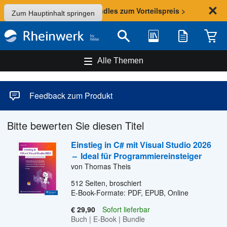
Sommer-Aktion: Bundles zum Vorteilspreis >
Zum Hauptinhalt springen
Bibliothek
Merkliste
Waren
Suche
Alle Themen
Feedback zum Produkt
Bitte bewerten Sie diesen Titel
Einstieg in C# mit Visual Studio 2026
–
Ideal für Programmiereinsteiger
von Thomas Theis
512
Seiten, broschiert
E-Book-Formate: PDF, EPUB, Online
€ 29,90
Sofort lieferbar
Buch
|
E-Book
|
Bundle