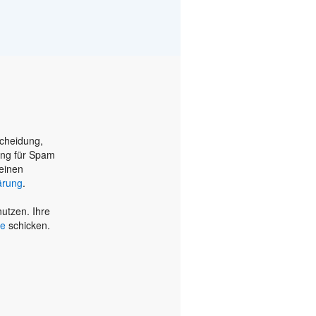
scheidung,
ung für Spam
einen
ärung
.
utzen. Ihre
de
schicken.