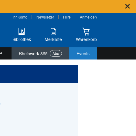
Ihr Konto
Newsletter
Hilfe
Anmelden
Bibliothek
Merkliste
Warenkorb
P
Rheinwerk 365
Events
Abo
e