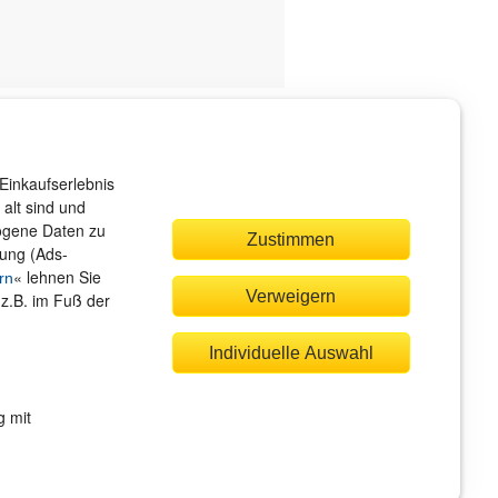
ndenservice
r sind gerne für Sie da!
Einkaufserlebnis
rvice@rheinwerk-verlag.de
alt sind und
zogene Daten zu
Zustimmen
bung (Ads-
« lehnen Sie
rn
Verweigern
(z.B. im Fuß der
quem zahlen
Individuelle Auswahl
g mit
Rechnung
Bankeinzug