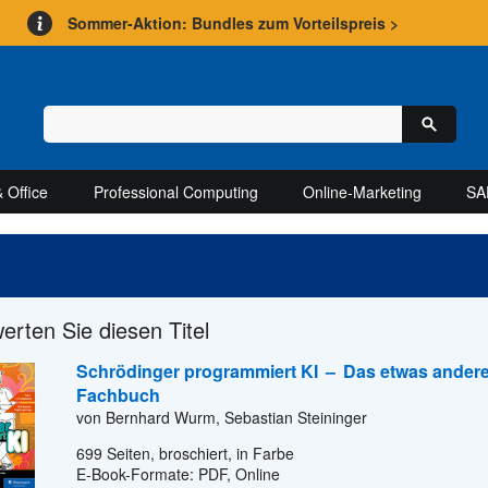
Sommer-Aktion: Bundles zum Vorteilspreis >
 Office
Professional Computing
Online-Marketing
SA
werten Sie diesen Titel
Schrödinger programmiert KI
–
Das etwas ander
Fachbuch
von Bernhard Wurm, Sebastian Steininger
699
Seiten, broschiert, in Farbe
E-Book-Formate: PDF, Online