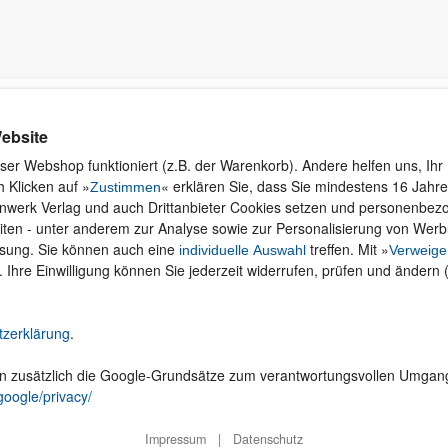
Kontakt
Rund ums Einkaufen
Ku
ebsite
Wi
Newsletter
Versand und Zahlung
ser Webshop funktioniert (z.B. der Warenkorb). Andere helfen uns, Ihr 
se
 Klicken auf »
« erklären Sie, dass Sie mindestens 16 Jahre 
Für Unternehmen
Widerruf und Rückgabe
Zustimmen
inwerk Verlag und auch Drittanbieter Cookies setzen und personenbe
Presseservice
Merchandise
iten - unter anderem zur Analyse sowie zur Personalisierung von Wer
Dozentenservice
AGB
ssung. Sie können auch eine
treffen. Mit »
individuelle Auswahl
Verweige
Produktfeedback
Datenschutz
. Ihre Einwilligung können Sie jederzeit widerrufen, prüfen und ändern 
Foreign Rights
Hilfe
Be
Ein Buch schreiben
Abo kündigen
tzerklärung
.
Cookie-Einstellungen ändern
en zusätzlich die Google-Grundsätze zum verantwortungsvollen Umgan
Vertrag widerrufen
google/privacy/
Impressum
|
Datenschutz