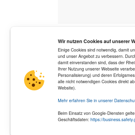
Über uns
Wir nutzen Cookies auf unserer W
Der Verlag
Einige Cookies sind notwendig, damit un
und unser Angebot zu verbessern. Durch
Das Team
damit einverstanden sind, dass der Rhe
Unsere Autorinnen und Autoren
Ihrer Nutzung unserer Webseite verarbe
Jobs
Personalisierung) und deren Erfolgsme
Barrierefreiheit
alle nicht notwendigen Cookies direkt ab
Nachhaltigkeit
Website).
Impressum
Hinweis­geber­schutz­gesetz
Mehr erfahren Sie in unserer Datenschu
Beim Einsatz von Google-Diensten gelt
Geschäftsdaten:
https://business.safety.
© 2026
Rheinwerk Verlag GmbH