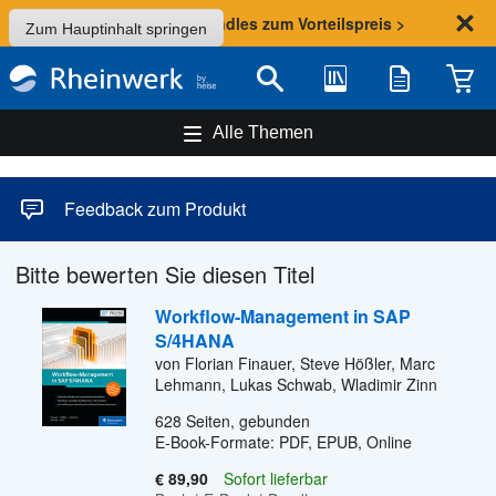
Sommer-Aktion: Bundles zum Vorteilspreis >
Zum Hauptinhalt springen
Bibliothek
Merkliste
Waren
Suche
Alle Themen
Feedback zum Produkt
Bitte bewerten Sie diesen Titel
Workflow-Management in SAP
S/4HANA
von Florian Finauer, Steve Hößler, Marc
Lehmann, Lukas Schwab, Wladimir Zinn
628
Seiten, gebunden
E-Book-Formate: PDF, EPUB, Online
€ 89,90
Sofort lieferbar