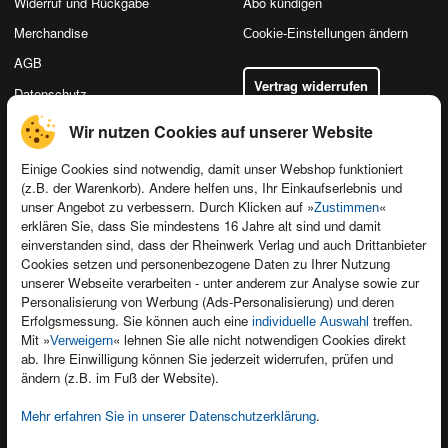
Widerruf und Rückgabe
Abo kündigen
Merchandise
Cookie-Einstellungen ändern
AGB
Vertrag widerrufen
Datenschutz
Wir nutzen Cookies auf unserer Website
Einige Cookies sind notwendig, damit unser Webshop funktioniert
(z.B. der Warenkorb). Andere helfen uns, Ihr Einkaufserlebnis und
Kontakt
unser Angebot zu verbessern. Durch Klicken auf »
«
Zustimmen
Newsletter
Produktfeedback
erklären Sie, dass Sie mindestens 16 Jahre alt sind und damit
einverstanden sind, dass der Rheinwerk Verlag und auch Drittanbieter
Für Unternehmen
Foreign Rights
Cookies setzen und personenbezogene Daten zu Ihrer Nutzung
Presseservice
Ein Buch schreiben
unserer Webseite verarbeiten - unter anderem zur Analyse sowie zur
Personalisierung von Werbung (Ads-Personalisierung) und deren
Dozentenservice
Erfolgsmessung. Sie können auch eine
treffen.
individuelle Auswahl
Mit »
« lehnen Sie alle nicht notwendigen Cookies direkt
Verweigern
ab. Ihre Einwilligung können Sie jederzeit widerrufen, prüfen und
ändern (z.B. im Fuß der Website).
Mehr erfahren Sie in unserer Datenschutzerklärung
.
Kundenservice