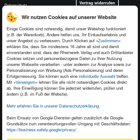
Vertrag widerrufen
Datenschutz
Wir nutzen Cookies auf unserer Website
Einige Cookies sind notwendig, damit unser Webshop funktioniert
(z.B. der Warenkorb). Andere helfen uns, Ihr Einkaufserlebnis und
Kontakt
unser Angebot zu verbessern. Durch Klicken auf »
«
Zustimmen
Newsletter
Produktfeedback
erklären Sie, dass Sie mindestens 16 Jahre alt sind und damit
einverstanden sind, dass der Rheinwerk Verlag und auch Drittanbieter
Für Unternehmen
Foreign Rights
Cookies setzen und personenbezogene Daten zu Ihrer Nutzung
Presseservice
Ein Buch schreiben
unserer Webseite verarbeiten - unter anderem zur Analyse sowie zur
Personalisierung von Werbung (Ads-Personalisierung) und deren
Dozentenservice
Erfolgsmessung. Sie können auch eine
treffen.
individuelle Auswahl
Mit »
« lehnen Sie alle nicht notwendigen Cookies direkt
Verweigern
ab. Ihre Einwilligung können Sie jederzeit widerrufen, prüfen und
ändern (z.B. im Fuß der Website).
Mehr erfahren Sie in unserer Datenschutzerklärung
.
Kundenservice
Wir sind gerne für Sie da!
Beim Einsatz von Google-Diensten gelten zusätzlich die Google-
service@rheinwerk-verlag.de
Grundsätze zum verantwortungsvollen Umgang mit Geschäftsdaten:
https://business.safety.google/privacy/