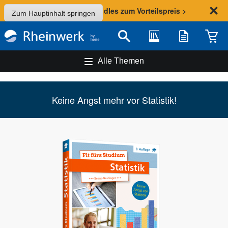
Sommer-Aktion: Bundles zum Vorteilspreis >
Zum Hauptinhalt springen
Bibliothek
Merkliste
Waren
Suche
Alle Themen
Keine Angst mehr vor Statistik!