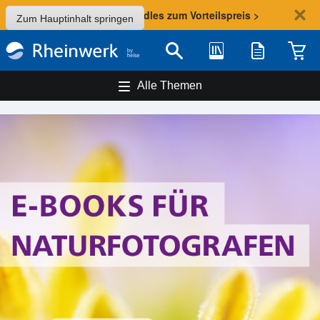
Sommer-Aktion: Bundles zum Vorteilspreis >
Zum Hauptinhalt springen
Bibliothek
Merkliste
Waren
Suche
Alle Themen