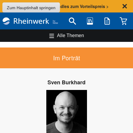
Sommer-Aktion: Bundles zum Vorteilspreis >
Zum Hauptinhalt springen
Bibliothek
Merkliste
Waren
Suche
Alle Themen
Im Porträt
Sven Burkhard