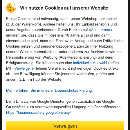
Wir nutzen Cookies auf unserer Website
Einige Cookies sind notwendig, damit unser Webshop funktioniert
(z.B. der Warenkorb). Andere helfen uns, Ihr Einkaufserlebnis und
Kontakt
unser Angebot zu verbessern. Durch Klicken auf »
«
Zustimmen
Newsletter
Produktfeedback
erklären Sie, dass Sie mindestens 16 Jahre alt sind und damit
einverstanden sind, dass der Rheinwerk Verlag und auch Drittanbieter
Für Unternehmen
Foreign Rights
Cookies setzen und personenbezogene Daten zu Ihrer Nutzung
Presseservice
Ein Buch schreiben
unserer Webseite verarbeiten - unter anderem zur Analyse sowie zur
Personalisierung von Werbung (Ads-Personalisierung) und deren
Dozentenservice
Erfolgsmessung. Sie können auch eine
treffen.
individuelle Auswahl
Mit »
« lehnen Sie alle nicht notwendigen Cookies direkt
Verweigern
ab. Ihre Einwilligung können Sie jederzeit widerrufen, prüfen und
ändern (z.B. im Fuß der Website).
Mehr erfahren Sie in unserer Datenschutzerklärung
.
Kundenservice
Wir sind gerne für Sie da!
Beim Einsatz von Google-Diensten gelten zusätzlich die Google-
service@rheinwerk-verlag.de
Grundsätze zum verantwortungsvollen Umgang mit Geschäftsdaten:
https://business.safety.google/privacy/
Bequem zahlen
Verweigern