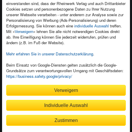
einverstanden sind, dass der Rheinwerk Verlag und auch Drittanbieter
Für Unternehmen
Foreign Rights
Cookies setzen und personenbezogene Daten zu Ihrer Nutzung
Presseservice
Ein Buch schreiben
unserer Webseite verarbeiten - unter anderem zur Analyse sowie zur
Personalisierung von Werbung (Ads-Personalisierung) und deren
Dozentenservice
Erfolgsmessung. Sie können auch eine
treffen.
individuelle Auswahl
Mit »
« lehnen Sie alle nicht notwendigen Cookies direkt
Verweigern
ab. Ihre Einwilligung können Sie jederzeit widerrufen, prüfen und
ändern (z.B. im Fuß der Website).
Mehr erfahren Sie in unserer Datenschutzerklärung
.
Kundenservice
Wir sind gerne für Sie da!
Beim Einsatz von Google-Diensten gelten zusätzlich die Google-
service@rheinwerk-verlag.de
Grundsätze zum verantwortungsvollen Umgang mit Geschäftsdaten:
https://business.safety.google/privacy/
Bequem zahlen
Verweigern
Individuelle Auswahl
Rechnung
Bankeinzug
Zustimmen