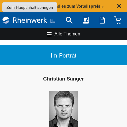
Sommer-Aktion: Bundles zum Vorteilspreis >
Zum Hauptinhalt springen
Bibliothek
Merkliste
Waren
Suche
Alle Themen
Im Porträt
Christian Sänger