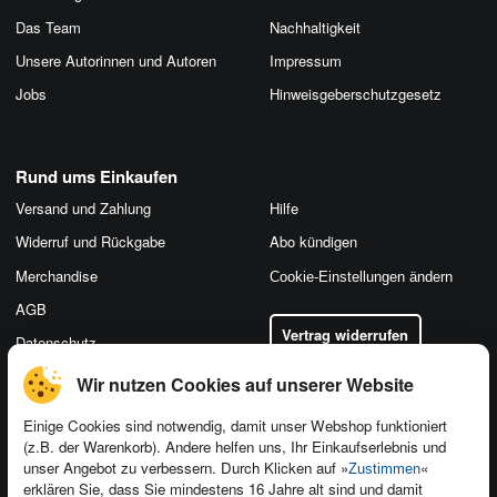
Das Team
Nachhaltigkeit
Unsere Autorinnen und Autoren
Impressum
Jobs
Hinweis­geber­schutz­gesetz
Rund ums Einkaufen
Versand und Zahlung
Hilfe
Widerruf und Rückgabe
Abo kündigen
Merchandise
Cookie-Einstellungen ändern
AGB
Vertrag widerrufen
Datenschutz
Wir nutzen Cookies auf unserer Website
Einige Cookies sind notwendig, damit unser Webshop funktioniert
(z.B. der Warenkorb). Andere helfen uns, Ihr Einkaufserlebnis und
Kontakt
unser Angebot zu verbessern. Durch Klicken auf »
«
Zustimmen
Newsletter
Produktfeedback
erklären Sie, dass Sie mindestens 16 Jahre alt sind und damit