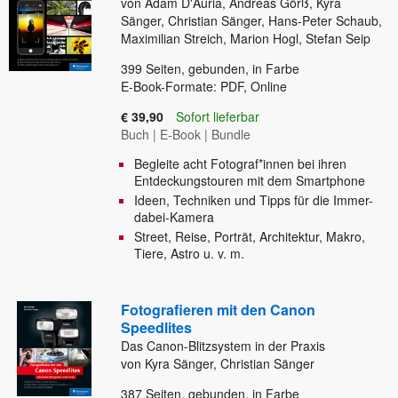
von Adam D'Auria, Andreas Görß, Kyra
Sänger, Christian Sänger, Hans-Peter Schaub,
Maximilian Streich, Marion Hogl, Stefan Seip
399
Seiten, gebunden, in Farbe
E-Book-Formate: PDF, Online
€ 39,90
Sofort lieferbar
Buch
|
E-Book
|
Bundle
Begleite acht Fotograf*innen bei ihren
Entdeckungstouren mit dem Smartphone
Ideen, Techniken und Tipps für die Immer-
dabei-Kamera
Street, Reise, Porträt, Architektur, Makro,
Tiere, Astro u. v. m.
Fotografieren mit den Canon
Speedlites
Das Canon-Blitzsystem in der Praxis
von Kyra Sänger, Christian Sänger
387
Seiten, gebunden, in Farbe