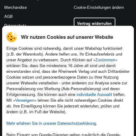
Merchandise
Cookie-Einstellungen ändern
AGB
Vertrag widerrufen
Datenschutz
Wir nutzen Cookies auf unserer Website
Einige Cookies sind notwendig, damit unser Webshop funktioniert
(z.B. der Warenkorb). Andere helfen uns, Ihr Einkaufserlebnis und
Kontakt
unser Angebot zu verbessern. Durch Klicken auf »
«
Zustimmen
Newsletter
Produktfeedback
erklären Sie, dass Sie mindestens 16 Jahre alt sind und damit
einverstanden sind, dass der Rheinwerk Verlag und auch Drittanbieter
Für Unternehmen
Foreign Rights
Cookies setzen und personenbezogene Daten zu Ihrer Nutzung
Presseservice
Ein Buch schreiben
unserer Webseite verarbeiten - unter anderem zur Analyse sowie zur
Personalisierung von Werbung (Ads-Personalisierung) und deren
Dozentenservice
Erfolgsmessung. Sie können auch eine
treffen.
individuelle Auswahl
Mit »
« lehnen Sie alle nicht notwendigen Cookies direkt
Verweigern
ab. Ihre Einwilligung können Sie jederzeit widerrufen, prüfen und
ändern (z.B. im Fuß der Website).
Mehr erfahren Sie in unserer Datenschutzerklärung
.
Kundenservice
Wir sind gerne für Sie da!
Beim Einsatz von Google-Diensten gelten zusätzlich die Google-