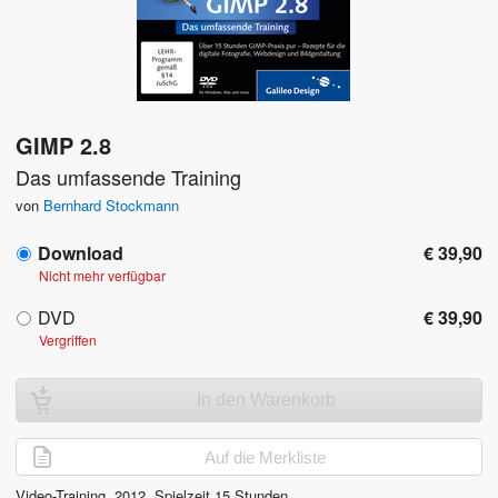
GIMP 2.8
Das umfassende Training
von
Bernhard Stockmann
Download
€ 39,90
Nicht mehr verfügbar
DVD
€ 39,90
Vergriffen
In den Warenkorb
Auf die Merkliste
Video-Training,
2012
, Spielzeit
15 Stunden