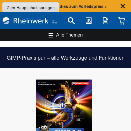
Sommer-Aktion: Bundles zum Vorteilspreis >
Zum Hauptinhalt springen
Bibliothek
Merkliste
Waren
Suche
Alle Themen
GIMP-Praxis pur – alle Werkzeuge und Funktionen