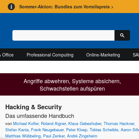
Sommer-Aktion: Bundles zum Vorteilspreis >
 Office
Professional Computing
Online-Marketing
SA
Angriffe abwehren, Systeme absichern,
Schwachstellen aufspüren
Hacking & Security
Das umfassende Handbuch
von
Michael Kofler
,
Roland Aigner
,
Klaus Gebeshuber
,
Thomas Hackner
,
Stefan Kania
,
Frank Neugebauer
,
Peter Kloep
,
Tobias Scheible
,
Aaron Sill
Matthias Wübbeling
,
Paul Zenker
,
André Zingsheim