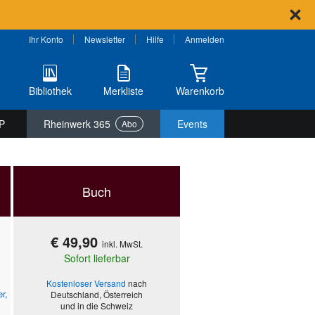
Ihr Konto
Newsletter
Hilfe
Anmelden
Bibliothek
Merkliste
Warenkorb
P
Rheinwerk 365
Events
Abo
Buch
€ 49,90
inkl. MwSt.
Sofort lieferbar
Kostenloser Versand
nach
er
,
Deutschland, Österreich
und in die Schweiz