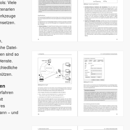
ls: Viele
zenarien
erkzeuge
insetzen.
n,
he Datei-
en sind so
Dienste.
chiedliche
hützen.
hen
rfahren
it
res
kann – und