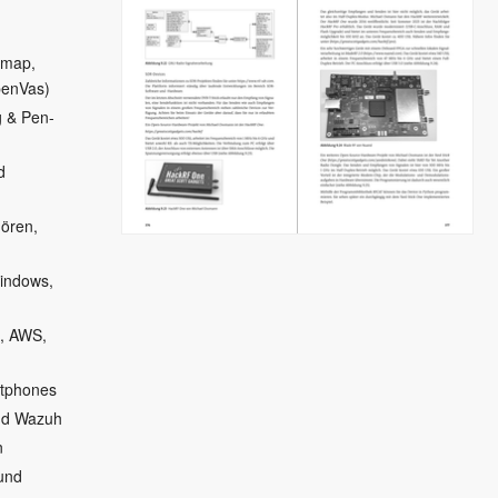
nmap,
penVas)
g & Pen-
d
ören,
indows,
5, AWS,
rtphones
und Wazuh
n
und