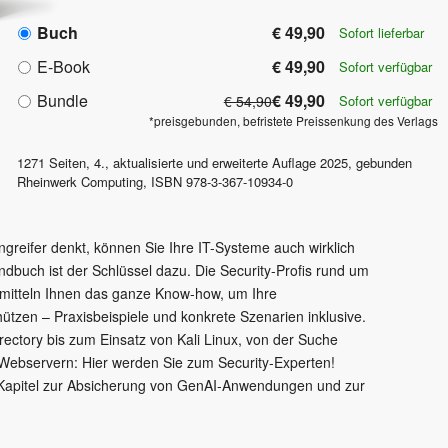
Buch
€ 49,90
Sofort lieferbar
E-Book
€ 49,90
Sofort verfügbar
Bundle
€ 49,90
€ 54,90
Sofort verfügbar
*preisgebunden, befristete Preissenkung des Verlags
1271
Seiten,
4., aktualisierte und erweiterte Auflage
2025
, gebunden
Rheinwerk Computing
,
ISBN
978-3-367-10934-0
ngreifer denkt, können Sie Ihre IT-Systeme auch wirklich
buch ist der Schlüssel dazu. Die Security-Profis rund um
ermitteln Ihnen das ganze Know-how, um Ihre
chützen – Praxisbeispiele und konkrete Szenarien inklusive.
rectory bis zum Einsatz von Kali Linux, von der Suche
 Webservern: Hier werden Sie zum Security-Experten!
en Kapitel zur Absicherung von GenAI-Anwendungen und zur