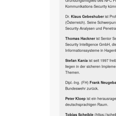
Gründungsmitglied des NFC For
Kommunikations-Security küm
Dr.
Klaus Gebeshuber
ist Pr
(Österreich). Seine Schwerpunkt
Security-Analysen und Penetrat
Thomas Hackner
ist Senior 
Security Intelligence GmbH, d
Informationssysteme in Hagenb
Stefan Kania
ist seit 1997 fre
liegen in der sicheren Imple
Themen.
Dipl.-Ing. (FH)
Frank Neugeb
Bundeswehr zurück.
Peter Kloep
ist ein herausrag
deutschsprachigen Raum.
Tobias Scheible
(https://schei