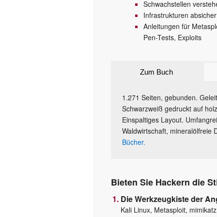
Schwachstellen verstehen
Infrastrukturen absiche
Anleitungen für Metaspl
Pen-Tests, Exploits
Zum Buch
1.271 Seiten, gebunden. Gelei
Schwarzweiß gedruckt auf holzf
Einspaltiges Layout. Umfangrei
Waldwirtschaft, mineralölfreie
Bücher.
Bieten Sie Hackern die St
Die Werkzeugkiste der Ang
Kali Linux, Metasploit, mimikatz,