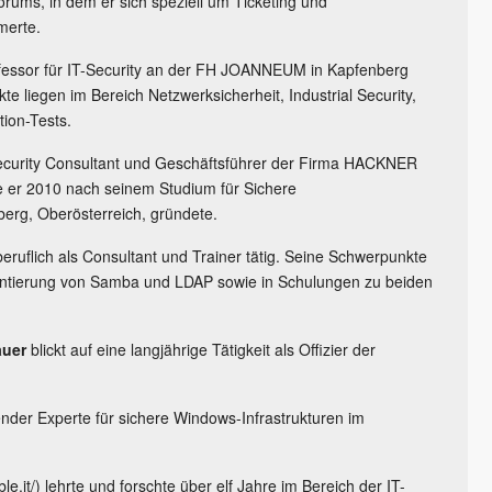
ums, in dem er sich speziell um Ticketing und
merte.
ofessor für IT-Security an der FH JOANNEUM in Kapfenberg
e liegen im Bereich Netzwerksicherheit, Industrial Security,
ion-Tests.
Security Consultant und Geschäftsführer der Firma HACKNER
ie er 2010 nach seinem Studium für Sichere
erg, Oberösterreich, gründete.
iberuflich als Consultant und Trainer tätig. Seine Schwerpunkte
mentierung von Samba und LDAP sowie in Schulungen zu beiden
auer
blickt auf eine langjährige Tätigkeit als Offizier der
ender Experte für sichere Windows-Infrastrukturen im
ble.it/) lehrte und forschte über elf Jahre im Bereich der IT-