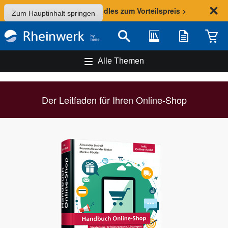
Sommer-Aktion: Bundles zum Vorteilspreis >
Zum Hauptinhalt springen
Bibliothek
Merkliste
Waren
Suche
Alle Themen
Der Leitfaden für Ihren Online-Shop