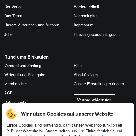
Der Verlag
Barrierefreiheit
Das Team
Nachhaltigkeit
Unsere Autorinnen und Autoren
Impressum
Jobs
Hinweis­geber­schutz­gesetz
Rund ums Einkaufen
Versand und Zahlung
Hilfe
Widerruf und Rückgabe
Abo kündigen
Merchandise
Cookie-Einstellungen ändern
AGB
Vertrag widerrufen
Datenschutz
Wir nutzen Cookies auf unserer Website
Einige Cookies sind notwendig, damit unser Webshop funktioniert
(z.B. der Warenkorb). Andere helfen uns, Ihr Einkaufserlebnis und
Kontakt