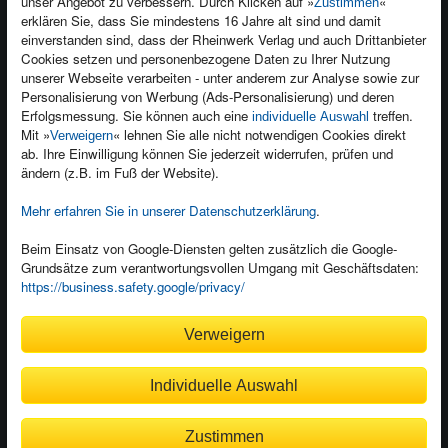
unser Angebot zu verbessern. Durch Klicken auf »
«
Zustimmen
Newsletter
Produktfeedback
erklären Sie, dass Sie mindestens 16 Jahre alt sind und damit
einverstanden sind, dass der Rheinwerk Verlag und auch Drittanbieter
Für Unternehmen
Foreign Rights
Cookies setzen und personenbezogene Daten zu Ihrer Nutzung
Presseservice
Ein Buch schreiben
unserer Webseite verarbeiten - unter anderem zur Analyse sowie zur
Personalisierung von Werbung (Ads-Personalisierung) und deren
Dozentenservice
Erfolgsmessung. Sie können auch eine
treffen.
individuelle Auswahl
Mit »
« lehnen Sie alle nicht notwendigen Cookies direkt
Verweigern
ab. Ihre Einwilligung können Sie jederzeit widerrufen, prüfen und
ändern (z.B. im Fuß der Website).
Mehr erfahren Sie in unserer Datenschutzerklärung
.
Kundenservice
Wir sind gerne für Sie da!
Beim Einsatz von Google-Diensten gelten zusätzlich die Google-
service@rheinwerk-verlag.de
Grundsätze zum verantwortungsvollen Umgang mit Geschäftsdaten:
https://business.safety.google/privacy/
Bequem zahlen
Verweigern
Individuelle Auswahl
Rechnung
Bankeinzug
Zustimmen