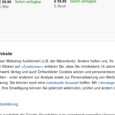
€ 59,95
Sofort verfügbar
€ 29,90
Sofort verfügbar
E-Book
E-Bite
Kontakt
Rund ums Einkaufen
Ku
ebsite
Wi
Newsletter
Versand und Zahlung
ser Webshop funktioniert (z.B. der Warenkorb). Andere helfen uns, Ihr 
se
 Klicken auf »
« erklären Sie, dass Sie mindestens 16 Jahre 
Für Unternehmen
Widerruf und Rückgabe
Zustimmen
inwerk Verlag und auch Drittanbieter Cookies setzen und personenbe
Presseservice
Merchandise
iten - unter anderem zur Analyse sowie zur Personalisierung von Wer
Dozentenservice
AGB
ssung. Sie können auch eine
treffen. Mit »
individuelle Auswahl
Verweige
Produktfeedback
Datenschutz
. Ihre Einwilligung können Sie jederzeit widerrufen, prüfen und ändern 
Foreign Rights
Hilfe
Be
Ein Buch schreiben
Abo kündigen
tzerklärung
.
Cookie-Einstellungen ändern
en zusätzlich die Google-Grundsätze zum verantwortungsvollen Umgan