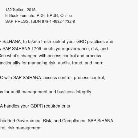
132
Seiten, 2018
E-Book-Formate: PDF, EPUB, Online
SAP PRESS
,
ISBN 978-1-4932-1732-8
S/4HANA, to take a fresh look at your GRC practices and
how SAP S/4HANA 1709 meets your governance, risk, and
ee what's changed with access control and process
nctionality for managing risk, audits, fraud, and more.
 with SAP S/4HANA: access control, process control,
ns for audit management and business integrity
A handles your GDPR requirements
bedded Governance, Risk, and Compliance
SAP S/HANA
rol
risk management