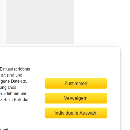
ndenservice
r sind gerne für Sie da!
Einkaufserlebnis
rvice@rheinwerk-verlag.de
alt sind und
zogene Daten zu
Zustimmen
bung (Ads-
« lehnen Sie
rn
Verweigern
(z.B. im Fuß der
quem zahlen
Individuelle Auswahl
g mit