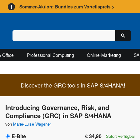
Sommer-Aktion: Bundles zum Vorteilspreis >
 Office
Professional Computing
Online-Marketing
SA
Discover the GRC tools in SAP S/4HANA!
Introducing Governance, Risk, and
Compliance (GRC) in SAP S/4HANA
von
Marie-Luise Wagener
E-Bite
€ 34,90
Sofort verfügbar