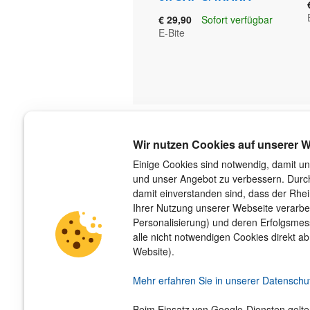
€ 29,90
Sofort verfügbar
E-Bite
Über uns
Wir nutzen Cookies auf unserer W
Der Verlag
Einige Cookies sind notwendig, damit un
und unser Angebot zu verbessern. Durch
Das Team
damit einverstanden sind, dass der Rhe
Unsere Autorinnen und Autoren
Ihrer Nutzung unserer Webseite verarbe
Jobs
Personalisierung) und deren Erfolgsme
Barrierefreiheit
alle nicht notwendigen Cookies direkt ab
Nachhaltigkeit
Website).
Impressum
Hinweis­geber­schutz­gesetz
Mehr erfahren Sie in unserer Datenschu
Beim Einsatz von Google-Diensten gelt