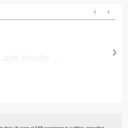
‹
›
›
 than 18 years of SAP experience in auditing, consulting,