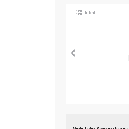
Inhalt
‹
Marie-Luise Wagener
has more