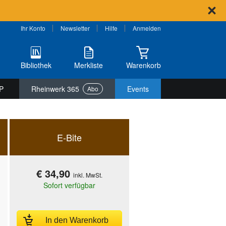
Ihr Konto
Newsletter
Hilfe
Anmelden
Bibliothek
Merkliste
Warenkorb
P
Rheinwerk 365
Events
Abo
E-Bite
€ 34,90
inkl. MwSt.
Sofort verfügbar
In den Warenkorb