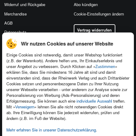
Widerruf und Rückgabe
Abo kündigen
Merchandise
Cookie-Einstellungen ändern
AGB
Vertrag widerrufen
Datenschutz
Wir nutzen Cookies auf unserer Website
Einige Cookies sind notwendig, damit unser Webshop funktioniert
(z.B. der Warenkorb). Andere helfen uns, Ihr Einkaufserlebnis und
Kontakt
unser Angebot zu verbessern. Durch Klicken auf »
«
Zustimmen
Newsletter
Produktfeedback
erklären Sie, dass Sie mindestens 16 Jahre alt sind und damit
einverstanden sind, dass der Rheinwerk Verlag und auch Drittanbieter
Für Unternehmen
Foreign Rights
Cookies setzen und personenbezogene Daten zu Ihrer Nutzung
Presseservice
Ein Buch schreiben
unserer Webseite verarbeiten - unter anderem zur Analyse sowie zur
Personalisierung von Werbung (Ads-Personalisierung) und deren
Dozentenservice
Erfolgsmessung. Sie können auch eine
treffen.
individuelle Auswahl
Mit »
« lehnen Sie alle nicht notwendigen Cookies direkt
Verweigern
ab. Ihre Einwilligung können Sie jederzeit widerrufen, prüfen und
ändern (z.B. im Fuß der Website).
Mehr erfahren Sie in unserer Datenschutzerklärung
.
Kundenservice