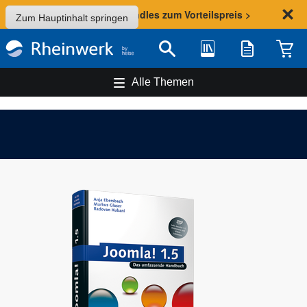
Sommer-Aktion: Bundles zum Vorteilspreis >
Zum Hauptinhalt springen
Bibliothek
Merkliste
Waren
Suche
Alle Themen