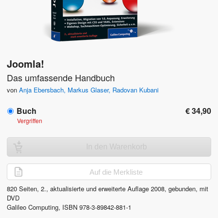
Joomla!
Das umfassende Handbuch
von
Anja Ebersbach
,
Markus Glaser
,
Radovan Kubani
Buch
€ 34,90
Vergriffen
In den Warenkorb
Auf die Merkliste
820
Seiten,
2., aktualisierte und erweiterte Auflage
2008
, gebunden, mit
DVD
Galileo Computing
,
ISBN
978-3-89842-881-1