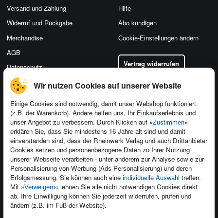
Versand und Zahlung
Hilfe
Widerruf und Rückgabe
Abo kündigen
Merchandise
Cookie-Einstellungen ändern
AGB
Vertrag widerrufen
Datenschutz
Wir nutzen Cookies auf unserer Website
Einige Cookies sind notwendig, damit unser Webshop funktioniert
(z.B. der Warenkorb). Andere helfen uns, Ihr Einkaufserlebnis und
Kontakt
unser Angebot zu verbessern. Durch Klicken auf »
«
Zustimmen
Newsletter
Produktfeedback
erklären Sie, dass Sie mindestens 16 Jahre alt sind und damit
einverstanden sind, dass der Rheinwerk Verlag und auch Drittanbieter
Für Unternehmen
Foreign Rights
Cookies setzen und personenbezogene Daten zu Ihrer Nutzung
Presseservice
Ein Buch schreiben
unserer Webseite verarbeiten - unter anderem zur Analyse sowie zur
Personalisierung von Werbung (Ads-Personalisierung) und deren
Dozentenservice
Erfolgsmessung. Sie können auch eine
treffen.
individuelle Auswahl
Mit »
« lehnen Sie alle nicht notwendigen Cookies direkt
Verweigern
ab. Ihre Einwilligung können Sie jederzeit widerrufen, prüfen und
ändern (z.B. im Fuß der Website).