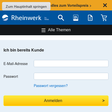
Sommer-Aktion: Bundles zum Vorteilspreis >
Zum Hauptinhalt springen
Bibliothek
Merkliste
Waren
Suche
Alle Themen
Ich bin bereits Kunde
E-Mail-Adresse
Passwort
Passwort vergessen?
Anmelden