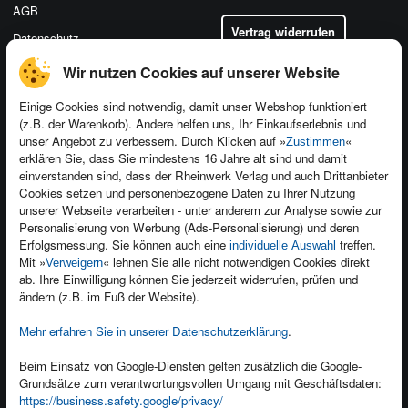
AGB
Vertrag widerrufen
Datenschutz
Wir nutzen Cookies auf unserer Website
Einige Cookies sind notwendig, damit unser Webshop funktioniert
(z.B. der Warenkorb). Andere helfen uns, Ihr Einkaufserlebnis und
Kontakt
unser Angebot zu verbessern. Durch Klicken auf »
«
Zustimmen
Newsletter
Produktfeedback
erklären Sie, dass Sie mindestens 16 Jahre alt sind und damit
einverstanden sind, dass der Rheinwerk Verlag und auch Drittanbieter
Für Unternehmen
Foreign Rights
Cookies setzen und personenbezogene Daten zu Ihrer Nutzung
Presseservice
Ein Buch schreiben
unserer Webseite verarbeiten - unter anderem zur Analyse sowie zur
Personalisierung von Werbung (Ads-Personalisierung) und deren
Dozentenservice
Erfolgsmessung. Sie können auch eine
treffen.
individuelle Auswahl
Mit »
« lehnen Sie alle nicht notwendigen Cookies direkt
Verweigern
ab. Ihre Einwilligung können Sie jederzeit widerrufen, prüfen und
ändern (z.B. im Fuß der Website).
Mehr erfahren Sie in unserer Datenschutzerklärung
.
Kundenservice
Wir sind gerne für Sie da!
Beim Einsatz von Google-Diensten gelten zusätzlich die Google-
service@rheinwerk-verlag.de
Grundsätze zum verantwortungsvollen Umgang mit Geschäftsdaten:
https://business.safety.google/privacy/