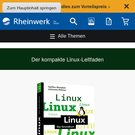
Sommer-Aktion: Bundles zum Vorteilspreis >
Zum Hauptinhalt springen
Bibliothek
Merkliste
Waren
Suche
Alle Themen
Der kompakte Linux-Leitfaden