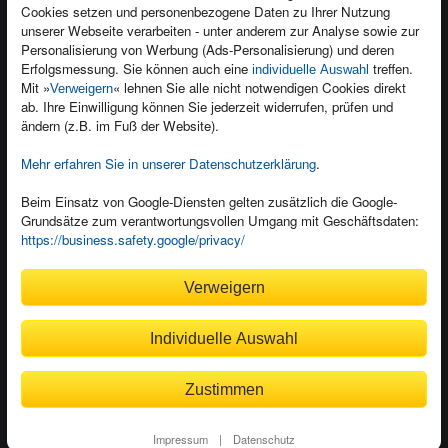
Cookies setzen und personenbezogene Daten zu Ihrer Nutzung
Presseservice
Ein Buch schreiben
unserer Webseite verarbeiten - unter anderem zur Analyse sowie zur
Personalisierung von Werbung (Ads-Personalisierung) und deren
Dozentenservice
Erfolgsmessung. Sie können auch eine
treffen.
individuelle Auswahl
Mit »
« lehnen Sie alle nicht notwendigen Cookies direkt
Verweigern
ab. Ihre Einwilligung können Sie jederzeit widerrufen, prüfen und
ändern (z.B. im Fuß der Website).
Mehr erfahren Sie in unserer Datenschutzerklärung
.
Kundenservice
Wir sind gerne für Sie da!
Beim Einsatz von Google-Diensten gelten zusätzlich die Google-
service@rheinwerk-verlag.de
Grundsätze zum verantwortungsvollen Umgang mit Geschäftsdaten:
https://business.safety.google/privacy/
Bequem zahlen
Verweigern
Individuelle Auswahl
Rechnung
Bankeinzug
Zustimmen
© 2026
Rheinwerk Verlag GmbH
Impressum
|
Datenschutz