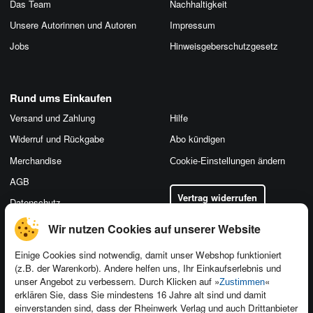
Das Team
Nachhaltigkeit
Unsere Autorinnen und Autoren
Impressum
Jobs
Hinweis­geber­schutz­gesetz
Rund ums Einkaufen
Versand und Zahlung
Hilfe
Widerruf und Rückgabe
Abo kündigen
Merchandise
Cookie-Einstellungen ändern
AGB
Vertrag widerrufen
Datenschutz
Wir nutzen Cookies auf unserer Website
Einige Cookies sind notwendig, damit unser Webshop funktioniert
(z.B. der Warenkorb). Andere helfen uns, Ihr Einkaufserlebnis und
Kontakt
unser Angebot zu verbessern. Durch Klicken auf »
«
Zustimmen
Newsletter
Produktfeedback
erklären Sie, dass Sie mindestens 16 Jahre alt sind und damit
einverstanden sind, dass der Rheinwerk Verlag und auch Drittanbieter
Für Unternehmen
Foreign Rights