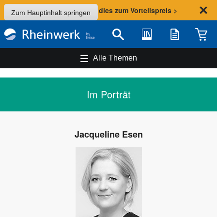
Sommer-Aktion: Bundles zum Vorteilspreis >
Zum Hauptinhalt springen
Bibliothek
Merkliste
Waren
Suche
Alle Themen
Im Porträt
Jacqueline Esen