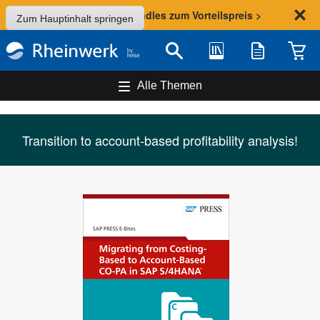
Sommer-Aktion: Bundles zum Vorteilspreis >
Zum Hauptinhalt springen
Bibliothek
Merkliste
Waren
Suche
Alle Themen
Transition to account-based profitability analysis!