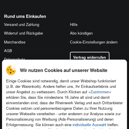
Rund ums Einkaufen
Versand und Zahlung
Hilfe
Widerruf und Rückgabe
Abo kündigen
Merchandise
Cookie-Einstellungen ändern
AGB
Vertrag widerrufen
Datenschutz
Wir nutzen Cookies auf unserer Website
Einige Cookies sind notwendig, damit unser Webshop funktioniert
(z.B. der Warenkorb). Andere helfen uns, Ihr Einkaufserlebnis und
Kontakt
unser Angebot zu verbessern. Durch Klicken auf »
«
Zustimmen
Newsletter
Produktfeedback
erklären Sie, dass Sie mindestens 16 Jahre alt sind und damit
einverstanden sind, dass der Rheinwerk Verlag und auch Drittanbieter
Für Unternehmen
Foreign Rights
Cookies setzen und personenbezogene Daten zu Ihrer Nutzung
Presseservice
Ein Buch schreiben
unserer Webseite verarbeiten - unter anderem zur Analyse sowie zur
Personalisierung von Werbung (Ads-Personalisierung) und deren
Dozentenservice
Erfolgsmessung. Sie können auch eine
treffen.
individuelle Auswahl