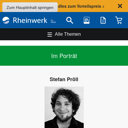
Sommer-Aktion: Bundles zum Vorteilspreis >
Zum Hauptinhalt springen
Bibliothek
Merkliste
Waren
Suche
Alle Themen
Im Porträt
Stefan Pröll