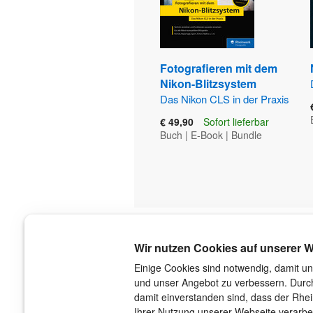
Fotografieren mit dem
Nikon-Blitzsystem
Das Nikon CLS in der Praxis
€ 49,90
Sofort lieferbar
Buch
|
E-Book
|
Bundle
Über uns
Wir nutzen Cookies auf unserer W
Der Verlag
Einige Cookies sind notwendig, damit un
und unser Angebot zu verbessern. Durch
Das Team
damit einverstanden sind, dass der Rhe
Unsere Autorinnen und Autoren
Ihrer Nutzung unserer Webseite verarbe