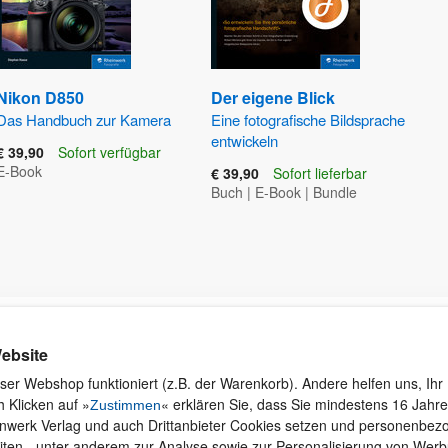
Nikon D850
Der eigene Blick
Das Handbuch zur Kamera
Eine fotografische Bildsprache
entwickeln
€ 39,90
Sofort verfügbar
E-Book
€ 39,90
Sofort lieferbar
Buch
|
E-Book
|
Bundle
Kontakt
Rund ums Einkaufen
Ku
ebsite
Wi
Newsletter
Versand und Zahlung
ser Webshop funktioniert (z.B. der Warenkorb). Andere helfen uns, Ihr 
se
 Klicken auf »
« erklären Sie, dass Sie mindestens 16 Jahre 
Für Unternehmen
Widerruf und Rückgabe
Zustimmen
inwerk Verlag und auch Drittanbieter Cookies setzen und personenbe
Presseservice
Merchandise
iten - unter anderem zur Analyse sowie zur Personalisierung von Wer