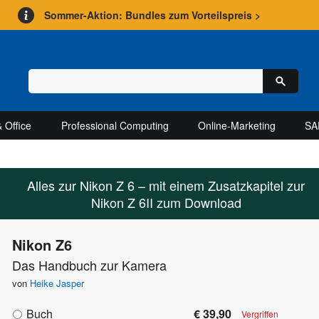
Sommer-Aktion: Bundles zum Vorteilspreis >
 Office
Professional Computing
Online-Marketing
SA
Alles zur Nikon Z 6 – mit einem Zusatzkapitel zur
Nikon Z 6II zum Download
Nikon Z6
Das Handbuch zur Kamera
von
Heike Jasper
Buch
€ 39,90
Vergriffen