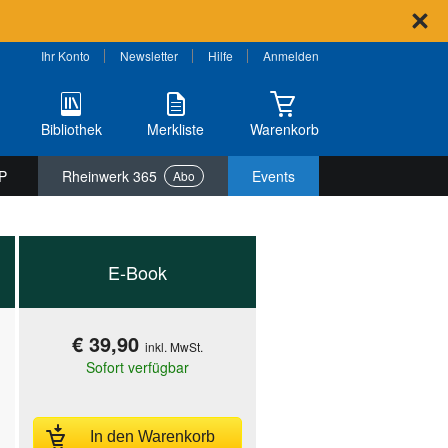
Ihr Konto
Newsletter
Hilfe
Anmelden
Bibliothek
Merkliste
Warenkorb
P
Rheinwerk 365
Events
Abo
E-Book
€ 39,90
inkl. MwSt.
Sofort verfügbar
In den Warenkorb