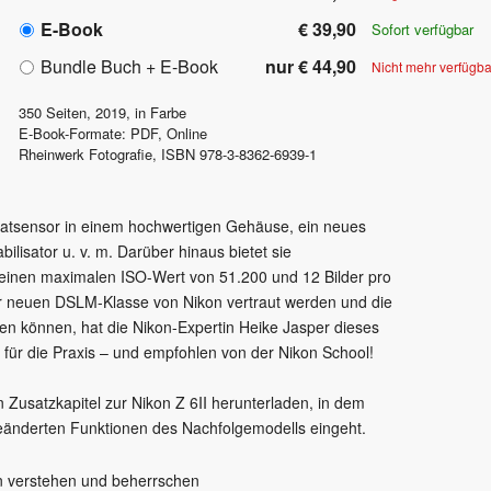
E-Book
€ 39,90
Sofort verfügbar
Bundle Buch + E-Book
nur € 44,90
Nicht mehr verfügba
350
Seiten,
2019
, in Farbe
E-Book-Formate: PDF, Online
Rheinwerk Fotografie
,
ISBN
978-3-8362-6939-1
rmatsensor in einem hochwertigen Gehäuse, ein neues
bilisator u. v. m. Darüber hinaus bietet sie
 einen maximalen ISO-Wert von 51.200 und 12 Bilder pro
er neuen DSLM-Klasse von Nikon vertraut werden und die
fen können, hat die Nikon-Expertin Heike Jasper dieses
 für die Praxis – und empfohlen von der Nikon School!
 Zusatzkapitel zur Nikon Z 6II herunterladen, in dem
eänderten Funktionen des Nachfolgemodells eingeht.
en verstehen und beherrschen