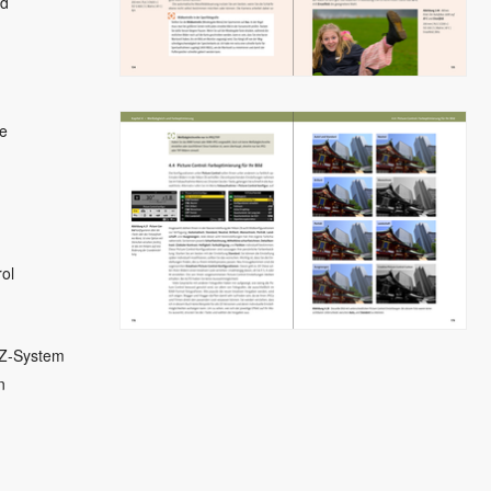
nd
e
ol
 Z-System
n