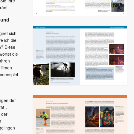
Sie Ihre
rän!
 und
gnet sich
e ich die
n? Diese
wortet die
fahren
 filmen
mmenspiel
.
s
ungen der
rät-,
 der
n
gelingen