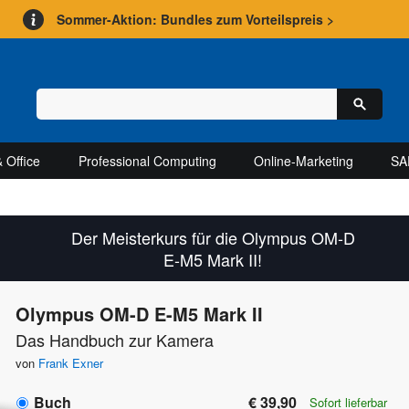
Sommer-Aktion: Bundles zum Vorteilspreis >
 Office
Professional Computing
Online-Marketing
SA
Der Meisterkurs für die Olympus OM-D
E-M5 Mark II!
Olympus OM-D E-M5 Mark II
Das Handbuch zur Kamera
von
Frank Exner
Buch
€ 39,90
Sofort lieferbar