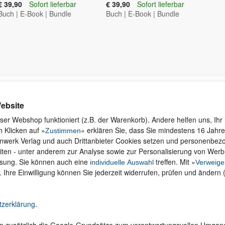
€ 39,90
Sofort lieferbar
€ 39,90
Sofort lieferbar
Buch
|
E-Book
|
Bundle
Buch
|
E-Book
|
Bundle
Kontakt
Rund ums Einkaufen
Ku
ebsite
Wi
Newsletter
Versand und Zahlung
ser Webshop funktioniert (z.B. der Warenkorb). Andere helfen uns, Ihr 
se
 Klicken auf »
« erklären Sie, dass Sie mindestens 16 Jahre 
Für Unternehmen
Widerruf und Rückgabe
Zustimmen
inwerk Verlag und auch Drittanbieter Cookies setzen und personenbe
Presseservice
Merchandise
iten - unter anderem zur Analyse sowie zur Personalisierung von Wer
Dozentenservice
AGB
ssung. Sie können auch eine
treffen. Mit »
individuelle Auswahl
Verweige
Produktfeedback
Datenschutz
. Ihre Einwilligung können Sie jederzeit widerrufen, prüfen und ändern 
Foreign Rights
Hilfe
Be
Ein Buch schreiben
Abo kündigen
tzerklärung
.
Cookie-Einstellungen ändern