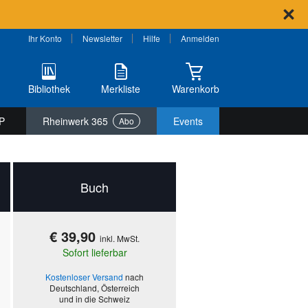
Ihr Konto
Newsletter
Hilfe
Anmelden
Bibliothek
Merkliste
Warenkorb
P
Rheinwerk 365
Events
Abo
Buch
€ 39,90
inkl. MwSt.
Sofort lieferbar
Kostenloser Versand
nach
Deutschland, Österreich
und in die Schweiz