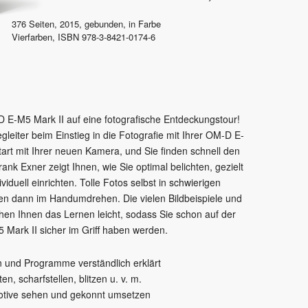
376
Seiten,
2015
, gebunden, in Farbe
Vierfarben
,
ISBN
978-3-8421-0174-6
 E-M5 Mark II auf eine fotografische Entdeckungstour!
egleiter beim Einstieg in die Fotografie mit Ihrer OM-D E-
tart mit Ihrer neuen Kamera, und Sie finden schnell den
 Exner zeigt Ihnen, wie Sie optimal belichten, gezielt
viduell einrichten. Tolle Fotos selbst in schwierigen
en dann im Handumdrehen. Die vielen Bildbeispiele und
chen Ihnen das Lernen leicht, sodass Sie schon auf der
Mark II sicher im Griff haben werden.
n und Programme verständlich erklärt
ten, scharfstellen, blitzen u. v. m.
Motive sehen und gekonnt umsetzen