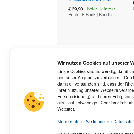
€ 39,90
Sofort lieferbar
Buch
|
E-Book
|
Bundle
Über uns
Wir nutzen Cookies auf unserer W
Der Verlag
Einige Cookies sind notwendig, damit un
und unser Angebot zu verbessern. Durch
Das Team
damit einverstanden sind, dass der Rhe
Unsere Autorinnen und Autoren
Ihrer Nutzung unserer Webseite verarbe
Jobs
Personalisierung) und deren Erfolgsme
Barrierefreiheit
alle nicht notwendigen Cookies direkt ab
Nachhaltigkeit
Website).
Impressum
Hinweis­geber­schutz­gesetz
Mehr erfahren Sie in unserer Datenschu