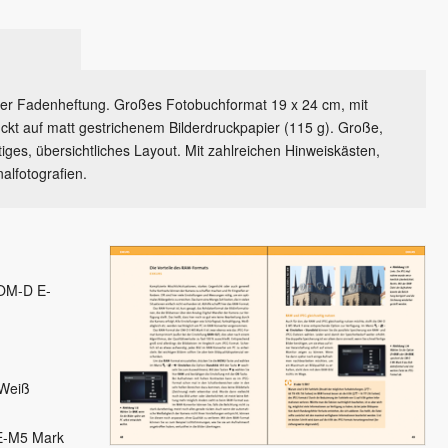
iler Fadenheftung. Großes Fotobuchformat 19 x 24 cm, mit
kt auf matt gestrichenem Bilderdruckpapier (115 g). Große,
ltiges, übersichtliches Layout. Mit zahlreichen Hinweiskästen,
alfotografien.
 OM-D E-
 Weiß
 E-M5 Mark