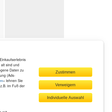
ndenservice
r sind gerne für Sie da!
Einkaufserlebnis
rvice@rheinwerk-verlag.de
alt sind und
zogene Daten zu
Zustimmen
bung (Ads-
« lehnen Sie
rn
Verweigern
(z.B. im Fuß der
quem zahlen
Individuelle Auswahl