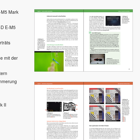
E-M5 Mark
M-D E-M5
träts
e mit der
tern
ämmerung
 II