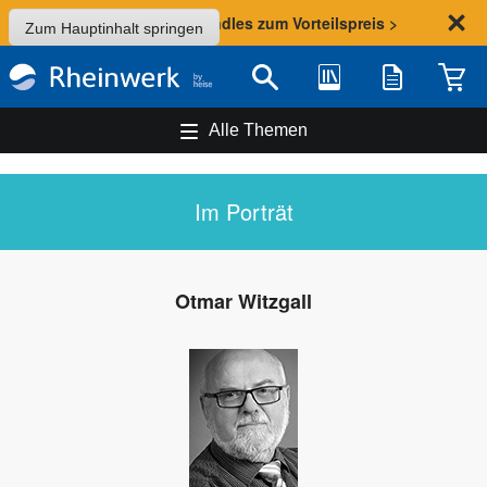
Sommer-Aktion: Bundles zum Vorteilspreis >
Zum Hauptinhalt springen
Bibliothek
Merkliste
Waren
Suche
Alle Themen
Im Porträt
Otmar Witzgall