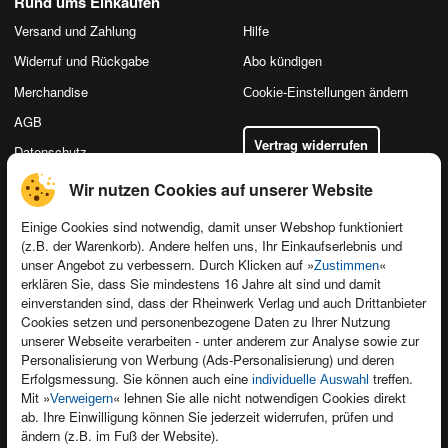
Rund ums Einkaufen
Versand und Zahlung
Hilfe
Widerruf und Rückgabe
Abo kündigen
Merchandise
Cookie-Einstellungen ändern
AGB
Vertrag widerrufen
Datenschutz
Wir nutzen Cookies auf unserer Website
Einige Cookies sind notwendig, damit unser Webshop funktioniert
(z.B. der Warenkorb). Andere helfen uns, Ihr Einkaufserlebnis und
Kontakt
unser Angebot zu verbessern. Durch Klicken auf »
«
Zustimmen
Newsletter
Produktfeedback
erklären Sie, dass Sie mindestens 16 Jahre alt sind und damit
einverstanden sind, dass der Rheinwerk Verlag und auch Drittanbieter
Für Unternehmen
Foreign Rights
Cookies setzen und personenbezogene Daten zu Ihrer Nutzung
Presseservice
Ein Buch schreiben
unserer Webseite verarbeiten - unter anderem zur Analyse sowie zur
Personalisierung von Werbung (Ads-Personalisierung) und deren
Dozentenservice
Erfolgsmessung. Sie können auch eine
treffen.
individuelle Auswahl
Mit »
« lehnen Sie alle nicht notwendigen Cookies direkt
Verweigern
ab. Ihre Einwilligung können Sie jederzeit widerrufen, prüfen und
ändern (z.B. im Fuß der Website).