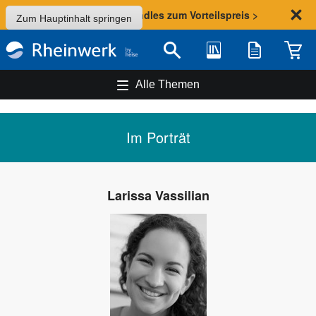
Sommer-Aktion: Bundles zum Vorteilspreis >
Zum Hauptinhalt springen
Bibliothek
Merkliste
Waren
Suche
Alle Themen
Im Porträt
Larissa Vassilian