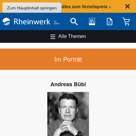
Sommer-Aktion: Bundles zum Vorteilspreis >
Zum Hauptinhalt springen
Bibliothek
Merkliste
Waren
Suche
Alle Themen
Im Porträt
Andreas Bübl