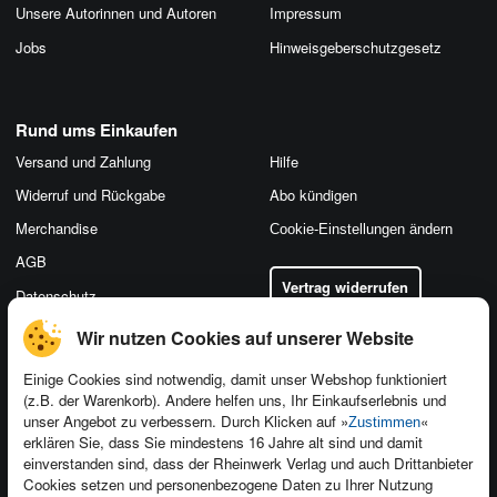
Unsere Autorinnen und Autoren
Impressum
Jobs
Hinweis­geber­schutz­gesetz
Rund ums Einkaufen
Versand und Zahlung
Hilfe
Widerruf und Rückgabe
Abo kündigen
Merchandise
Cookie-Einstellungen ändern
AGB
Vertrag widerrufen
Datenschutz
Wir nutzen Cookies auf unserer Website
Einige Cookies sind notwendig, damit unser Webshop funktioniert
(z.B. der Warenkorb). Andere helfen uns, Ihr Einkaufserlebnis und
Kontakt
unser Angebot zu verbessern. Durch Klicken auf »
«
Zustimmen
Newsletter
Produktfeedback
erklären Sie, dass Sie mindestens 16 Jahre alt sind und damit
einverstanden sind, dass der Rheinwerk Verlag und auch Drittanbieter
Für Unternehmen
Foreign Rights
Cookies setzen und personenbezogene Daten zu Ihrer Nutzung