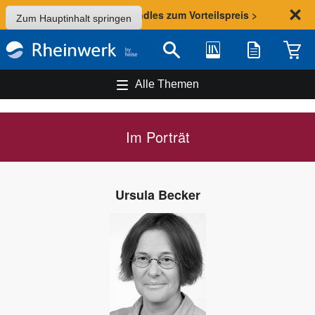
Sommer-Aktion: Bundles zum Vorteilspreis >
Zum Hauptinhalt springen
Bibliothek
Merkliste
Waren
Suche
Alle Themen
Im Porträt
Ursula Becker