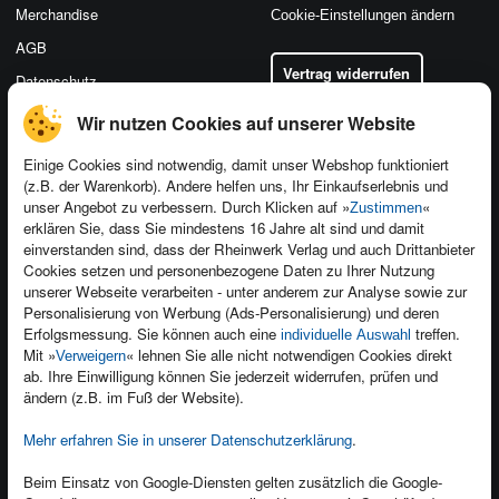
Merchandise
Cookie-Einstellungen ändern
AGB
Vertrag widerrufen
Datenschutz
Wir nutzen Cookies auf unserer Website
Einige Cookies sind notwendig, damit unser Webshop funktioniert
(z.B. der Warenkorb). Andere helfen uns, Ihr Einkaufserlebnis und
Kontakt
unser Angebot zu verbessern. Durch Klicken auf »
«
Zustimmen
Newsletter
Produktfeedback
erklären Sie, dass Sie mindestens 16 Jahre alt sind und damit
einverstanden sind, dass der Rheinwerk Verlag und auch Drittanbieter
Für Unternehmen
Foreign Rights
Cookies setzen und personenbezogene Daten zu Ihrer Nutzung
Presseservice
Ein Buch schreiben
unserer Webseite verarbeiten - unter anderem zur Analyse sowie zur
Personalisierung von Werbung (Ads-Personalisierung) und deren
Dozentenservice
Erfolgsmessung. Sie können auch eine
treffen.
individuelle Auswahl
Mit »
« lehnen Sie alle nicht notwendigen Cookies direkt
Verweigern
ab. Ihre Einwilligung können Sie jederzeit widerrufen, prüfen und
ändern (z.B. im Fuß der Website).
Mehr erfahren Sie in unserer Datenschutzerklärung
.
Kundenservice
Wir sind gerne für Sie da!
Beim Einsatz von Google-Diensten gelten zusätzlich die Google-