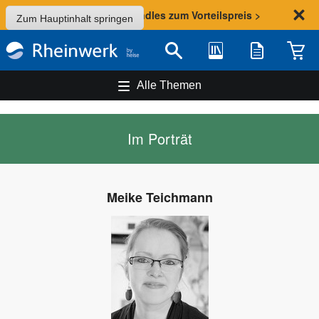
Sommer-Aktion: Bundles zum Vorteilspreis >
Zum Hauptinhalt springen
Bibliothek
Merkliste
Waren
Suche
Alle Themen
Im Porträt
Meike Teichmann