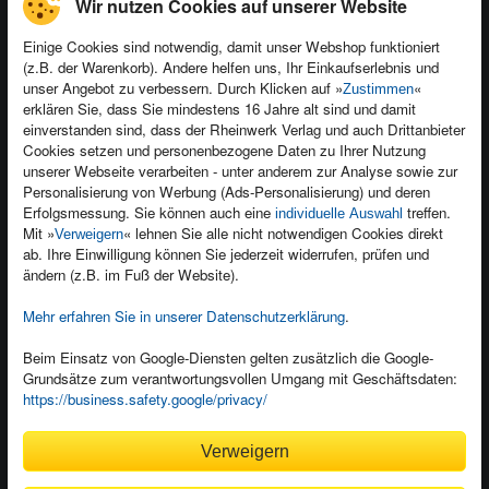
Wir nutzen Cookies auf unserer Website
Einige Cookies sind notwendig, damit unser Webshop funktioniert
(z.B. der Warenkorb). Andere helfen uns, Ihr Einkaufserlebnis und
Kontakt
unser Angebot zu verbessern. Durch Klicken auf »
«
Zustimmen
Newsletter
Produktfeedback
erklären Sie, dass Sie mindestens 16 Jahre alt sind und damit
einverstanden sind, dass der Rheinwerk Verlag und auch Drittanbieter
Für Unternehmen
Foreign Rights
Cookies setzen und personenbezogene Daten zu Ihrer Nutzung
Presseservice
Ein Buch schreiben
unserer Webseite verarbeiten - unter anderem zur Analyse sowie zur
Personalisierung von Werbung (Ads-Personalisierung) und deren
Dozentenservice
Erfolgsmessung. Sie können auch eine
treffen.
individuelle Auswahl
Mit »
« lehnen Sie alle nicht notwendigen Cookies direkt
Verweigern
ab. Ihre Einwilligung können Sie jederzeit widerrufen, prüfen und
ändern (z.B. im Fuß der Website).
Mehr erfahren Sie in unserer Datenschutzerklärung
.
Kundenservice
Wir sind gerne für Sie da!
Beim Einsatz von Google-Diensten gelten zusätzlich die Google-
service@rheinwerk-verlag.de
Grundsätze zum verantwortungsvollen Umgang mit Geschäftsdaten:
https://business.safety.google/privacy/
Bequem zahlen
Verweigern