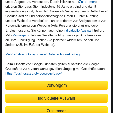
unser Angebot zu verbessern. Durch Klicken auf »
«
Zustimmen
Newsletter
Produktfeedback
erklären Sie, dass Sie mindestens 16 Jahre alt sind und damit
einverstanden sind, dass der Rheinwerk Verlag und auch Drittanbieter
Für Unternehmen
Foreign Rights
Cookies setzen und personenbezogene Daten zu Ihrer Nutzung
Presseservice
Ein Buch schreiben
unserer Webseite verarbeiten - unter anderem zur Analyse sowie zur
Personalisierung von Werbung (Ads-Personalisierung) und deren
Dozentenservice
Erfolgsmessung. Sie können auch eine
treffen.
individuelle Auswahl
Mit »
« lehnen Sie alle nicht notwendigen Cookies direkt
Verweigern
ab. Ihre Einwilligung können Sie jederzeit widerrufen, prüfen und
ändern (z.B. im Fuß der Website).
Mehr erfahren Sie in unserer Datenschutzerklärung
.
Kundenservice
Wir sind gerne für Sie da!
Beim Einsatz von Google-Diensten gelten zusätzlich die Google-
service@rheinwerk-verlag.de
Grundsätze zum verantwortungsvollen Umgang mit Geschäftsdaten:
https://business.safety.google/privacy/
Bequem zahlen
Verweigern
Individuelle Auswahl
Rechnung
Bankeinzug
Zustimmen