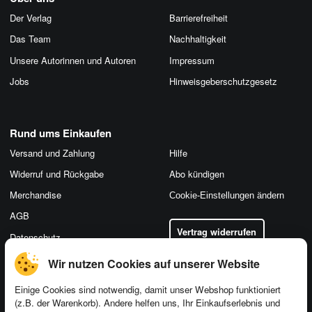
Der Verlag
Barrierefreiheit
Das Team
Nachhaltigkeit
Unsere Autorinnen und Autoren
Impressum
Jobs
Hinweis­geber­schutz­gesetz
Rund ums Einkaufen
Versand und Zahlung
Hilfe
Widerruf und Rückgabe
Abo kündigen
Merchandise
Cookie-Einstellungen ändern
AGB
Vertrag widerrufen
Datenschutz
Wir nutzen Cookies auf unserer Website
Einige Cookies sind notwendig, damit unser Webshop funktioniert
(z.B. der Warenkorb). Andere helfen uns, Ihr Einkaufserlebnis und
Kontakt