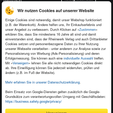
Datenschutz
Wir nutzen Cookies auf unserer Website
Einige Cookies sind notwendig, damit unser Webshop funktioniert
(z.B. der Warenkorb). Andere helfen uns, Ihr Einkaufserlebnis und
Kontakt
unser Angebot zu verbessern. Durch Klicken auf »
«
Zustimmen
Newsletter
Produktfeedback
erklären Sie, dass Sie mindestens 16 Jahre alt sind und damit
einverstanden sind, dass der Rheinwerk Verlag und auch Drittanbieter
Für Unternehmen
Foreign Rights
Cookies setzen und personenbezogene Daten zu Ihrer Nutzung
Presseservice
Ein Buch schreiben
unserer Webseite verarbeiten - unter anderem zur Analyse sowie zur
Personalisierung von Werbung (Ads-Personalisierung) und deren
Dozentenservice
Erfolgsmessung. Sie können auch eine
treffen.
individuelle Auswahl
Mit »
« lehnen Sie alle nicht notwendigen Cookies direkt
Verweigern
ab. Ihre Einwilligung können Sie jederzeit widerrufen, prüfen und
ändern (z.B. im Fuß der Website).
Mehr erfahren Sie in unserer Datenschutzerklärung
.
Kundenservice
Wir sind gerne für Sie da!
Beim Einsatz von Google-Diensten gelten zusätzlich die Google-
service@rheinwerk-verlag.de
Grundsätze zum verantwortungsvollen Umgang mit Geschäftsdaten:
https://business.safety.google/privacy/