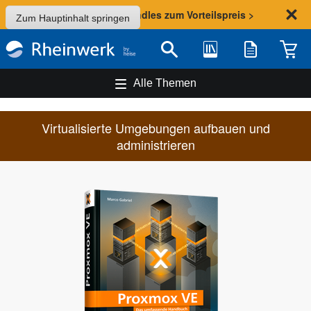
Sommer-Aktion: Bundles zum Vorteilspreis >
Zum Hauptinhalt springen
Bibliothek
Merkliste
Waren
Suche
Alle Themen
Virtualisierte Umgebungen aufbauen und
administrieren