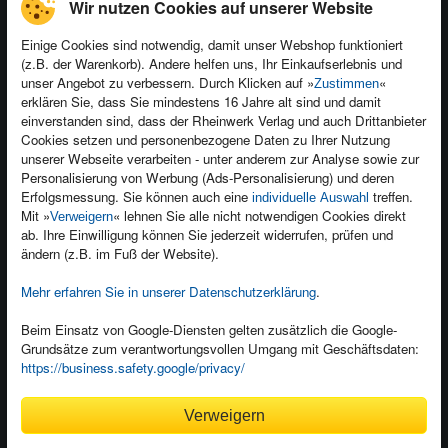
Wir nutzen Cookies auf unserer Website
Einige Cookies sind notwendig, damit unser Webshop funktioniert
(z.B. der Warenkorb). Andere helfen uns, Ihr Einkaufserlebnis und
Kontakt
unser Angebot zu verbessern. Durch Klicken auf »
«
Zustimmen
Newsletter
Produktfeedback
erklären Sie, dass Sie mindestens 16 Jahre alt sind und damit
einverstanden sind, dass der Rheinwerk Verlag und auch Drittanbieter
Für Unternehmen
Foreign Rights
Cookies setzen und personenbezogene Daten zu Ihrer Nutzung
Presseservice
Ein Buch schreiben
unserer Webseite verarbeiten - unter anderem zur Analyse sowie zur
Personalisierung von Werbung (Ads-Personalisierung) und deren
Dozentenservice
Erfolgsmessung. Sie können auch eine
treffen.
individuelle Auswahl
Mit »
« lehnen Sie alle nicht notwendigen Cookies direkt
Verweigern
ab. Ihre Einwilligung können Sie jederzeit widerrufen, prüfen und
ändern (z.B. im Fuß der Website).
Mehr erfahren Sie in unserer Datenschutzerklärung
.
Kundenservice
Wir sind gerne für Sie da!
Beim Einsatz von Google-Diensten gelten zusätzlich die Google-
service@rheinwerk-verlag.de
Grundsätze zum verantwortungsvollen Umgang mit Geschäftsdaten:
https://business.safety.google/privacy/
Bequem zahlen
Verweigern