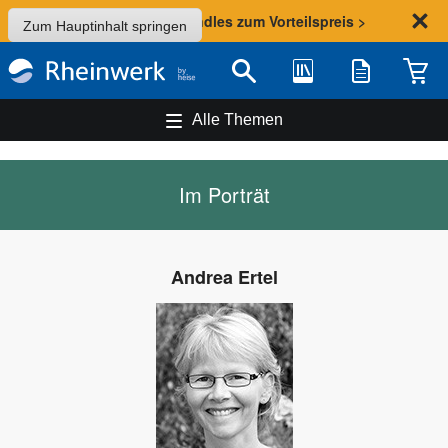
Sommer-Aktion: Bundles zum Vorteilspreis >
Zum Hauptinhalt springen
Bibliothek
Merkliste
Waren
Suche
Alle Themen
Im Porträt
Andrea Ertel