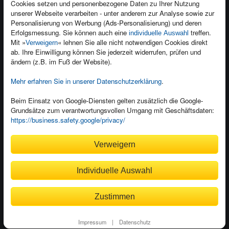
Cookies setzen und personenbezogene Daten zu Ihrer Nutzung
Presseservice
Ein Buch schreiben
unserer Webseite verarbeiten - unter anderem zur Analyse sowie zur
Personalisierung von Werbung (Ads-Personalisierung) und deren
Dozentenservice
Erfolgsmessung. Sie können auch eine
treffen.
individuelle Auswahl
Mit »
« lehnen Sie alle nicht notwendigen Cookies direkt
Verweigern
ab. Ihre Einwilligung können Sie jederzeit widerrufen, prüfen und
ändern (z.B. im Fuß der Website).
Mehr erfahren Sie in unserer Datenschutzerklärung
.
Kundenservice
Wir sind gerne für Sie da!
Beim Einsatz von Google-Diensten gelten zusätzlich die Google-
service@rheinwerk-verlag.de
Grundsätze zum verantwortungsvollen Umgang mit Geschäftsdaten:
https://business.safety.google/privacy/
Bequem zahlen
Verweigern
Individuelle Auswahl
Rechnung
Bankeinzug
Zustimmen
© 2026
Rheinwerk Verlag GmbH
Impressum
|
Datenschutz