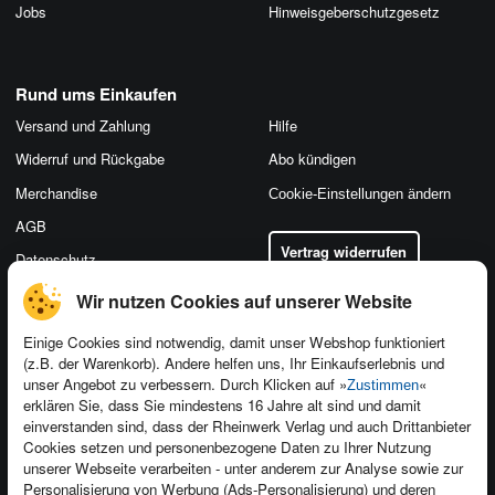
Jobs
Hinweis­geber­schutz­gesetz
Rund ums Einkaufen
Versand und Zahlung
Hilfe
Widerruf und Rückgabe
Abo kündigen
Merchandise
Cookie-Einstellungen ändern
AGB
Vertrag widerrufen
Datenschutz
Wir nutzen Cookies auf unserer Website
Einige Cookies sind notwendig, damit unser Webshop funktioniert
(z.B. der Warenkorb). Andere helfen uns, Ihr Einkaufserlebnis und
Kontakt
unser Angebot zu verbessern. Durch Klicken auf »
«
Zustimmen
Newsletter
Produktfeedback
erklären Sie, dass Sie mindestens 16 Jahre alt sind und damit
einverstanden sind, dass der Rheinwerk Verlag und auch Drittanbieter
Für Unternehmen
Foreign Rights
Cookies setzen und personenbezogene Daten zu Ihrer Nutzung
Presseservice
Ein Buch schreiben
unserer Webseite verarbeiten - unter anderem zur Analyse sowie zur
Personalisierung von Werbung (Ads-Personalisierung) und deren