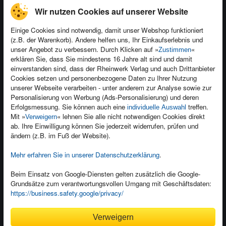
Wir nutzen Cookies auf unserer Website
Einige Cookies sind notwendig, damit unser Webshop funktioniert
(z.B. der Warenkorb). Andere helfen uns, Ihr Einkaufserlebnis und
Kontakt
unser Angebot zu verbessern. Durch Klicken auf »
«
Zustimmen
Newsletter
Produktfeedback
erklären Sie, dass Sie mindestens 16 Jahre alt sind und damit
einverstanden sind, dass der Rheinwerk Verlag und auch Drittanbieter
Für Unternehmen
Foreign Rights
Cookies setzen und personenbezogene Daten zu Ihrer Nutzung
Presseservice
Ein Buch schreiben
unserer Webseite verarbeiten - unter anderem zur Analyse sowie zur
Personalisierung von Werbung (Ads-Personalisierung) und deren
Dozentenservice
Erfolgsmessung. Sie können auch eine
treffen.
individuelle Auswahl
Mit »
« lehnen Sie alle nicht notwendigen Cookies direkt
Verweigern
ab. Ihre Einwilligung können Sie jederzeit widerrufen, prüfen und
ändern (z.B. im Fuß der Website).
Mehr erfahren Sie in unserer Datenschutzerklärung
.
Kundenservice
Wir sind gerne für Sie da!
Beim Einsatz von Google-Diensten gelten zusätzlich die Google-
service@rheinwerk-verlag.de
Grundsätze zum verantwortungsvollen Umgang mit Geschäftsdaten:
https://business.safety.google/privacy/
Bequem zahlen
Verweigern