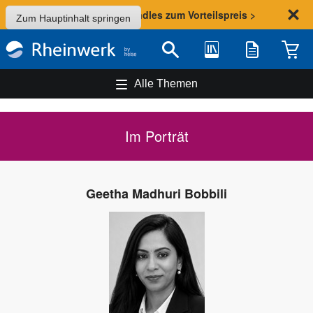
Sommer-Aktion: Bundles zum Vorteilspreis >
Zum Hauptinhalt springen
Bibliothek
Merkliste
Waren
Suche
Alle Themen
Im Porträt
Geetha Madhuri Bobbili