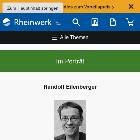
Sommer-Aktion: Bundles zum Vorteilspreis >
Zum Hauptinhalt springen
Bibliothek
Merkliste
Waren
Suche
Alle Themen
Im Porträt
Randolf Eilenberger