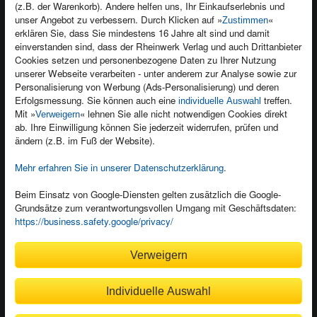
(z.B. der Warenkorb). Andere helfen uns, Ihr Einkaufserlebnis und
Kontakt
unser Angebot zu verbessern. Durch Klicken auf »
«
Zustimmen
Newsletter
Produktfeedback
erklären Sie, dass Sie mindestens 16 Jahre alt sind und damit
einverstanden sind, dass der Rheinwerk Verlag und auch Drittanbieter
Für Unternehmen
Foreign Rights
Cookies setzen und personenbezogene Daten zu Ihrer Nutzung
Presseservice
Ein Buch schreiben
unserer Webseite verarbeiten - unter anderem zur Analyse sowie zur
Personalisierung von Werbung (Ads-Personalisierung) und deren
Dozentenservice
Erfolgsmessung. Sie können auch eine
treffen.
individuelle Auswahl
Mit »
« lehnen Sie alle nicht notwendigen Cookies direkt
Verweigern
ab. Ihre Einwilligung können Sie jederzeit widerrufen, prüfen und
ändern (z.B. im Fuß der Website).
Mehr erfahren Sie in unserer Datenschutzerklärung
.
Kundenservice
Wir sind gerne für Sie da!
Beim Einsatz von Google-Diensten gelten zusätzlich die Google-
service@rheinwerk-verlag.de
Grundsätze zum verantwortungsvollen Umgang mit Geschäftsdaten:
https://business.safety.google/privacy/
Bequem zahlen
Verweigern
Individuelle Auswahl
Rechnung
Bankeinzug