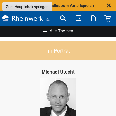
Sommer-Aktion: Bundles zum Vorteilspreis >
Zum Hauptinhalt springen
Bibliothek
Merkliste
Waren
Suche
Alle Themen
Im Porträt
Michael Utecht